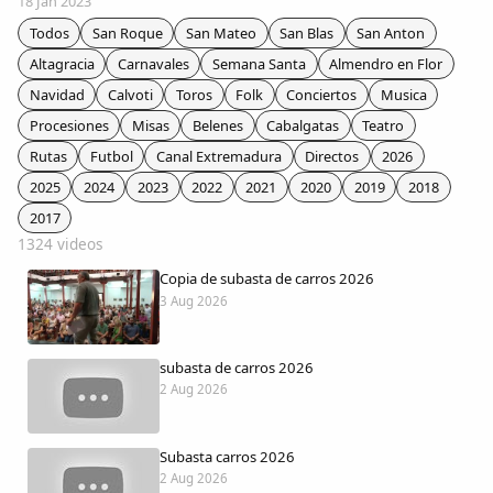
18 Jan 2023
Colaboradores
Todos
San Roque
San Mateo
San Blas
San Anton
Altagracia
Carnavales
Semana Santa
Almendro en Flor
AlkoTV
Navidad
Calvoti
Toros
Folk
Conciertos
Musica
Procesiones
Misas
Belenes
Cabalgatas
Teatro
Biblioteca
Rutas
Futbol
Canal Extremadura
Directos
2026
2025
2024
2023
2022
2021
2020
2019
2018
Periódico Alconétar
2017
1324 videos
Foros
Copia de subasta de carros 2026
3 Aug 2026
Idiosincrasia
subasta de carros 2026
Diccionario
2 Aug 2026
Traductor
Subasta carros 2026
2 Aug 2026