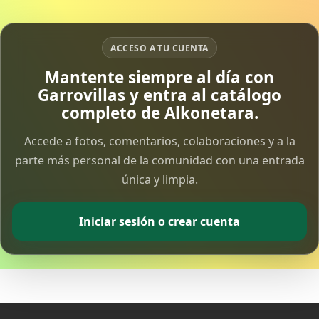
15 Apr 2026
ACCESO A TU CUENTA
Vía Crucis Solidario
7 Apr 2026
Mantente siempre al día con
Garrovillas y entra al catálogo
completo de Alkonetara.
Fotoalbum Viernes Santo
6 Apr 2026
Accede a fotos, comentarios, colaboraciones y a la
parte más personal de la comunidad con una entrada
Presentación libro de Salvador Valle
única y limpia.
30 Mar 2026
Iniciar sesión o crear cuenta
Traslado de la Virgen de los Dolores a la ermita
de la Soledad
14 Mar 2026
Video del almendro en flor 2026
8 Mar 2026