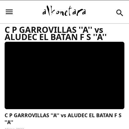
C P GARROVILLAS ''A'' vs
ALUDEC EL BATAN F S ''A''
Iniciar sesión
Mi Cuenta
El Tiempo
Actualidad
C P GARROVILLAS ''A'' vs ALUDEC EL BATAN F S
Comunidad
''A''