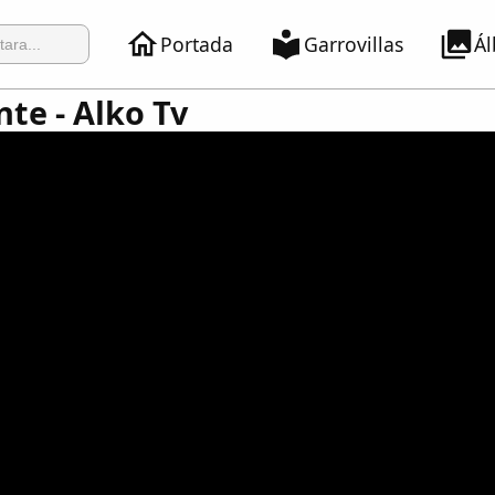
Portada
Garrovillas
Á
nte - Alko Tv