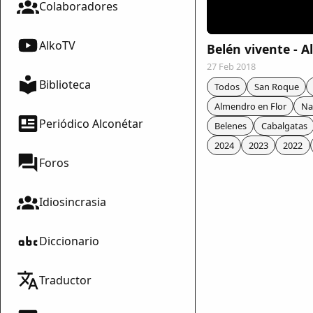
Colaboradores
AlkoTV
Belén vivente - A
27 Feb 2018
Biblioteca
Todos
San Roque
Almendro en Flor
Na
Periódico Alconétar
Belenes
Cabalgatas
2024
2023
2022
Foros
Idiosincrasia
Diccionario
mparte
Traductor
mpartir