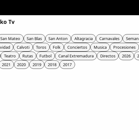
lko Tv
San Mateo
San Blas
San Anton
Altagracia
Carnavales
Seman
vidad
Calvoti
Toros
Folk
Conciertos
Musica
Procesiones
Teatro
Rutas
Futbol
Canal Extremadura
Directos
2026
2021
2020
2019
2018
2017