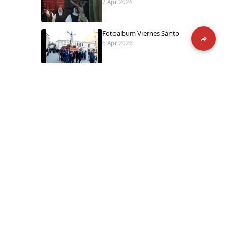
7 Apr 2026
Fotoalbum Viernes Santo
6 Apr 2026
Presentación libro de Salvador Valle
30 Mar 2026
Traslado de la Virgen de los Dolores a
la ermita de la Soledad
14 Mar 2026
 día con
l catálogo
Video del almendro en flor 2026
8 Mar 2026
etara.
 a la parte más personal
XXVI MUESTRA ALMENDRO EN FLOR
4 Mar 2026
ica y limpia.