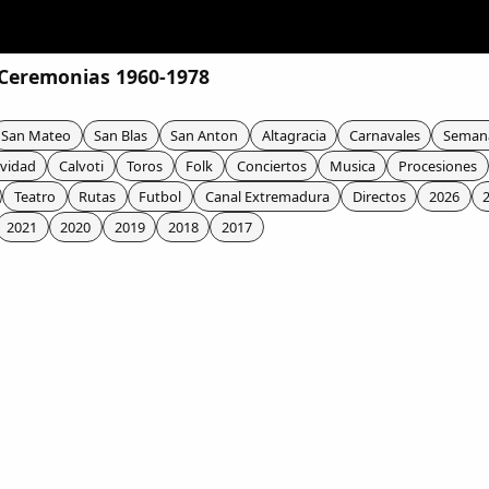
 Ceremonias 1960-1978
San Mateo
San Blas
San Anton
Altagracia
Carnavales
Seman
vidad
Calvoti
Toros
Folk
Conciertos
Musica
Procesiones
Teatro
Rutas
Futbol
Canal Extremadura
Directos
2026
2021
2020
2019
2018
2017