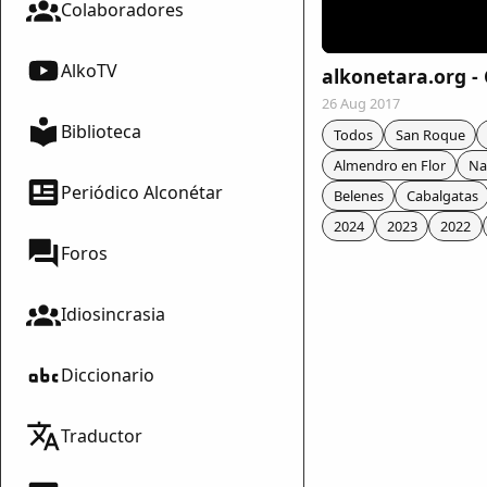
Colaboradores
AlkoTV
alkonetara.org -
26 Aug 2017
Biblioteca
Todos
San Roque
Almendro en Flor
Na
Periódico Alconétar
Belenes
Cabalgatas
2024
2023
2022
Foros
Idiosincrasia
Diccionario
mparte
Traductor
mpartir