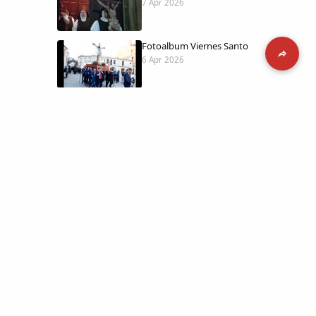
7 Apr 2026
Fotoalbum Viernes Santo
6 Apr 2026
Presentación libro de Salvador Valle
30 Mar 2026
Traslado de la Virgen de los Dolores a
la ermita de la Soledad
14 Mar 2026
 día con
l catálogo
Video del almendro en flor 2026
8 Mar 2026
etara.
 a la parte más personal
XXVI MUESTRA ALMENDRO EN FLOR
4 Mar 2026
ica y limpia.