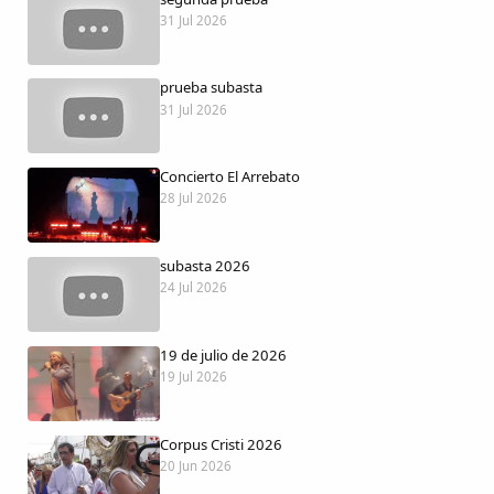
Dichos
31 Jul 2026
Cancionero Local
prueba subasta
31 Jul 2026
Apodos
Concierto El Arrebato
Peñas
28 Jul 2026
La palra
subasta 2026
24 Jul 2026
Modo oscuro
19 de julio de 2026
19 Jul 2026
Corpus Cristi 2026
20 Jun 2026