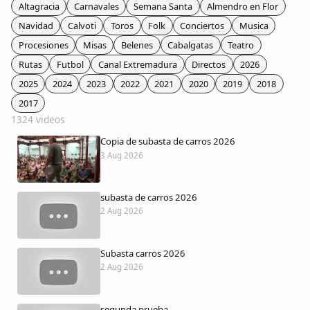
Colaboradores
Altagracia
Carnavales
Semana Santa
Almendro en Flor
Navidad
Calvoti
Toros
Folk
Conciertos
Musica
AlkoTV
Procesiones
Misas
Belenes
Cabalgatas
Teatro
Rutas
Futbol
Canal Extremadura
Directos
2026
Biblioteca
2025
2024
2023
2022
2021
2020
2019
2018
2017
1324 videos
Periódico Alconétar
Copia de subasta de carros 2026
3 Aug 2026
Foros
subasta de carros 2026
Idiosincrasia
2 Aug 2026
Diccionario
Subasta carros 2026
2 Aug 2026
Traductor
segunda prueba