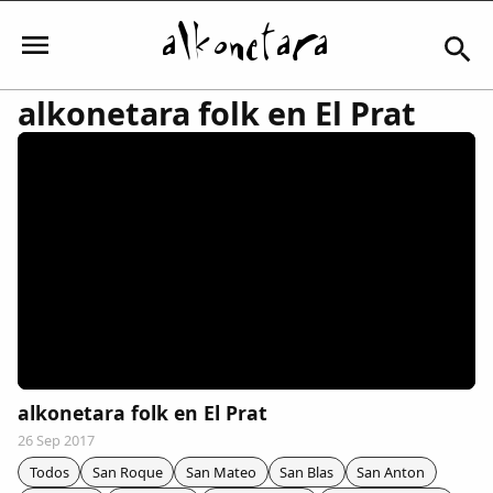
alkonetara folk en El Prat
Iniciar sesión
Mi Cuenta
El Tiempo
Actualidad
alkonetara folk en El Prat
26 Sep 2017
Comunidad
Todos
San Roque
San Mateo
San Blas
San Anton