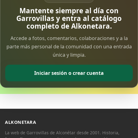
Vía Crucis Solidario
Mantente siempre al día con
7 Apr 2026
Garrovillas y entra al catálogo
completo de Alkonetara.
Fotoalbum Viernes Santo
Accede a fotos, comentarios, colaboraciones y a la
6 Apr 2026
parte más personal de la comunidad con una entrada
única y limpia.
Presentación libro de Salvador Valle
30 Mar 2026
Iniciar sesión o crear cuenta
Traslado de la Virgen de los Dolores a la ermita
de la Soledad
14 Mar 2026
Video del almendro en flor 2026
8 Mar 2026
ALKONETARA
La web de Garrovillas de Alconétar desde 2001. Historia,
XXVI MUESTRA ALMENDRO EN FLOR