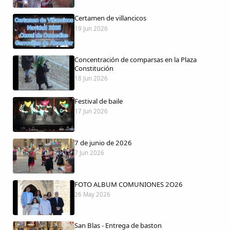
Certamen de villancicos
19 Jun 2026
Comparte
Concentración de comparsas en la Plaza
Compartir en Facebook
Constitución
18 Jun 2026
Compartir en Twitter
Festival de baile
17 Jun 2026
7 de junio de 2026
Copiar enlace
7 Jun 2026
FOTO ALBUM COMUNIONES 2O26
26 May 2026
San Blas - Entrega de baston