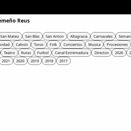
remeño Reus
San Mateo
San Blas
San Anton
Altagracia
Carnavales
Seman
vidad
Calvoti
Toros
Folk
Conciertos
Musica
Procesiones
Teatro
Rutas
Futbol
Canal Extremadura
Directos
2026
2021
2020
2019
2018
2017