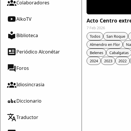
Colaboradores
AlkoTV
Acto Centro ext
7 Feb 2026
Biblioteca
Todos
San Roque
Almendro en Flor
Na
Periódico Alconétar
Belenes
Cabalgatas
2024
2023
2022
Foros
Idiosincrasia
Diccionario
mparte
Traductor
mpartir