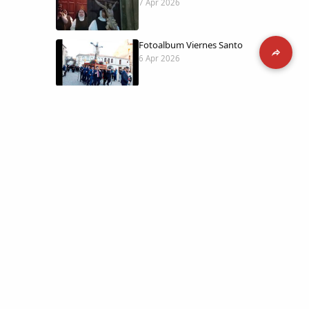
7 Apr 2026
Fotoalbum Viernes Santo
6 Apr 2026
Presentación libro de Salvador Valle
30 Mar 2026
Traslado de la Virgen de los Dolores a
la ermita de la Soledad
14 Mar 2026
 día con
l catálogo
Video del almendro en flor 2026
8 Mar 2026
etara.
 a la parte más personal
XXVI MUESTRA ALMENDRO EN FLOR
4 Mar 2026
ica y limpia.