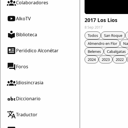
Colaboradores
AlkoTV
2017 Los Lios
8 Sep 2017
Biblioteca
Todos
San Roque
Almendro en Flor
Na
Periódico Alconétar
Belenes
Cabalgatas
2024
2023
2022
Foros
Idiosincrasia
Diccionario
mparte
Traductor
mpartir