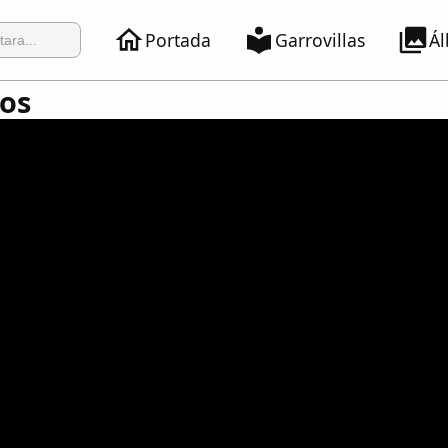
Portada
Garrovillas
Á
ios