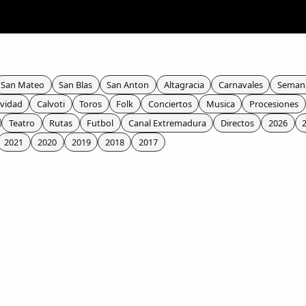
San Mateo
San Blas
San Anton
Altagracia
Carnavales
Seman
vidad
Calvoti
Toros
Folk
Conciertos
Musica
Procesiones
Teatro
Rutas
Futbol
Canal Extremadura
Directos
2026
2021
2020
2019
2018
2017