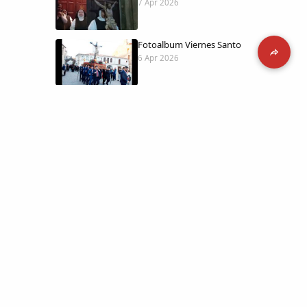
7 Apr 2026
Fotoalbum Viernes Santo
6 Apr 2026
Presentación libro de Salvador Valle
30 Mar 2026
Traslado de la Virgen de los Dolores a
la ermita de la Soledad
14 Mar 2026
 día con
l catálogo
Video del almendro en flor 2026
8 Mar 2026
etara.
 a la parte más personal
XXVI MUESTRA ALMENDRO EN FLOR
4 Mar 2026
ica y limpia.