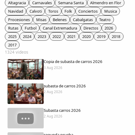
Colaboradores
Altagracia
Carnavales
Semana Santa
Almendro en Flor
Navidad
Calvoti
Toros
Folk
Conciertos
Musica
AlkoTV
Procesiones
Misas
Belenes
Cabalgatas
Teatro
Rutas
Futbol
Canal Extremadura
Directos
2026
Biblioteca
2025
2024
2023
2022
2021
2020
2019
2018
2017
1324 videos
Periódico Alconétar
Copia de subasta de carros 2026
3 Aug 2026
Foros
subasta de carros 2026
Idiosincrasia
2 Aug 2026
Diccionario
Subasta carros 2026
2 Aug 2026
Traductor
segunda prueba