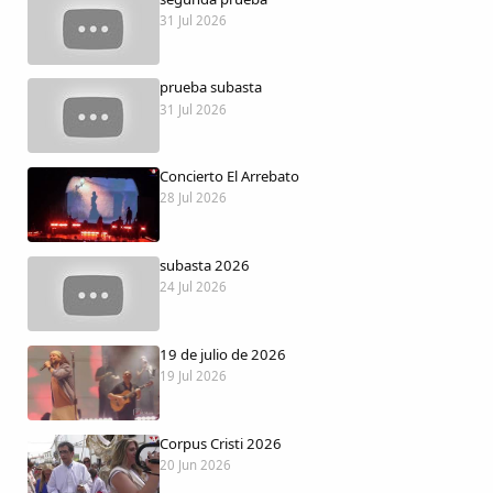
Dichos
31 Jul 2026
Cancionero Local
prueba subasta
31 Jul 2026
Apodos
Concierto El Arrebato
Peñas
28 Jul 2026
La palra
subasta 2026
24 Jul 2026
Modo oscuro
19 de julio de 2026
19 Jul 2026
Corpus Cristi 2026
20 Jun 2026