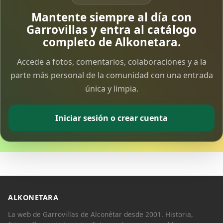
Vía Crucis Solidario
Mantente siempre al día con
7 Apr 2026
Garrovillas y entra al catálogo
completo de Alkonetara.
Fotoalbum Viernes Santo
Accede a fotos, comentarios, colaboraciones y a la
6 Apr 2026
parte más personal de la comunidad con una entrada
única y limpia.
Presentación libro de Salvador Valle
30 Mar 2026
Iniciar sesión o crear cuenta
Traslado de la Virgen de los Dolores a la ermita
de la Soledad
14 Mar 2026
Video del almendro en flor 2026
8 Mar 2026
ALKONETARA
La web de Garrovillas de Alconétar desde 2001. Historia,
XXVI MUESTRA ALMENDRO EN FLOR