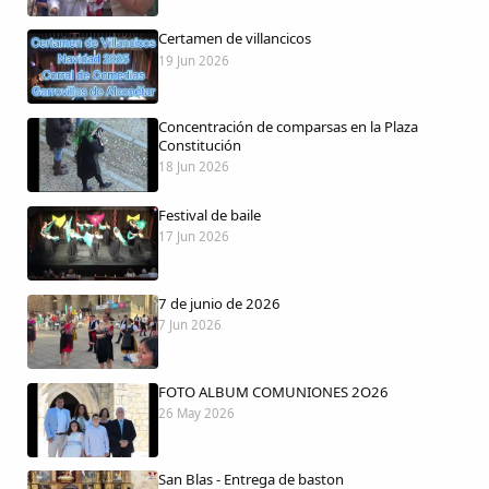
Certamen de villancicos
19 Jun 2026
Comparte
Concentración de comparsas en la Plaza
Compartir en Facebook
Constitución
18 Jun 2026
Compartir en Twitter
Festival de baile
17 Jun 2026
7 de junio de 2026
Copiar enlace
7 Jun 2026
FOTO ALBUM COMUNIONES 2O26
26 May 2026
San Blas - Entrega de baston