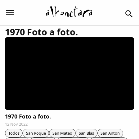
1970 Foto a foto.
Iniciar sesión
Mi Cuenta
El Tiempo
Actualidad
1970 Foto a foto.
12 Nov 2022
Comunidad
Todos
San Roque
San Mateo
San Blas
San Anton