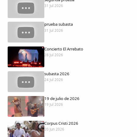
Dichos
31 Jul 2026
Cancionero Local
prueba subasta
31 Jul 2026
Apodos
Concierto El Arrebato
Peñas
28 Jul 2026
La palra
subasta 2026
24 Jul 2026
Modo oscuro
19 de julio de 2026
19 Jul 2026
Corpus Cristi 2026
20 Jun 2026