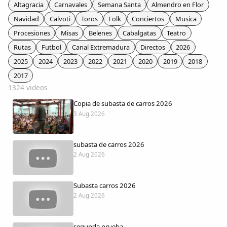
Colaboradores
Altagracia
Carnavales
Semana Santa
Almendro en Flor
Navidad
Calvoti
Toros
Folk
Conciertos
Musica
AlkoTV
Procesiones
Misas
Belenes
Cabalgatas
Teatro
Rutas
Futbol
Canal Extremadura
Directos
2026
Biblioteca
2025
2024
2023
2022
2021
2020
2019
2018
2017
1324 videos
Periódico Alconétar
Copia de subasta de carros 2026
3 Aug 2026
Foros
subasta de carros 2026
Idiosincrasia
2 Aug 2026
Diccionario
Subasta carros 2026
2 Aug 2026
Traductor
segunda prueba