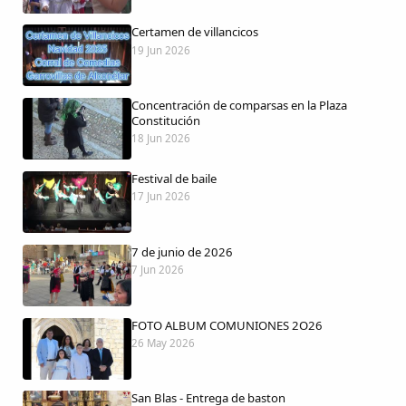
Certamen de villancicos
19 Jun 2026
Comparte
Concentración de comparsas en la Plaza
Compartir en Facebook
Constitución
18 Jun 2026
Compartir en Twitter
Festival de baile
17 Jun 2026
7 de junio de 2026
Copiar enlace
7 Jun 2026
FOTO ALBUM COMUNIONES 2O26
26 May 2026
San Blas - Entrega de baston