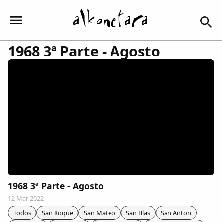
1968 3ª Parte - Agosto
Iniciar sesión
Mi Cuenta
El Tiempo
Actualidad
1968 3ª Parte - Agosto
12 Mar 2022
Comunidad
Todos
San Roque
San Mateo
San Blas
San Anton