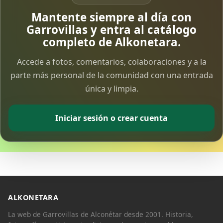
Vía Crucis Solidario
Mantente siempre al día con
7 Apr 2026
Garrovillas y entra al catálogo
completo de Alkonetara.
Fotoalbum Viernes Santo
Accede a fotos, comentarios, colaboraciones y a la
6 Apr 2026
parte más personal de la comunidad con una entrada
única y limpia.
Presentación libro de Salvador Valle
30 Mar 2026
Iniciar sesión o crear cuenta
Traslado de la Virgen de los Dolores a la ermita
de la Soledad
14 Mar 2026
Video del almendro en flor 2026
8 Mar 2026
ALKONETARA
La web de Garrovillas de Alconétar desde 2001. Historia,
XXVI MUESTRA ALMENDRO EN FLOR