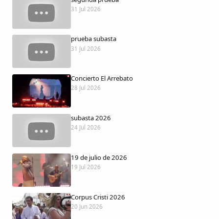
Dichos
31 Jul 2026
Cancionero Local
prueba subasta
31 Jul 2026
Apodos
Concierto El Arrebato
Peñas
28 Jul 2026
La palra
subasta 2026
24 Jul 2026
Modo oscuro
19 de julio de 2026
19 Jul 2026
Corpus Cristi 2026
20 Jun 2026