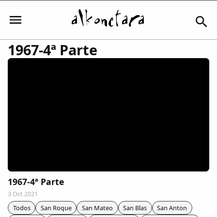
1967-4ª Parte
Iniciar sesión
Mi Cuenta
El Tiempo
Actualidad
1967-4ª Parte
3 Oct 2021
Comunidad
Todos
San Roque
San Mateo
San Blas
San Anton