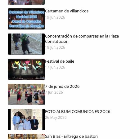
Certamen de villancicos
19 Jun 2026
Comparte
Concentración de comparsas en la Plaza
Compartir en Facebook
Constitución
18 Jun 2026
Compartir en Twitter
Festival de baile
17 Jun 2026
7 de junio de 2026
Copiar enlace
7 Jun 2026
FOTO ALBUM COMUNIONES 2O26
26 May 2026
San Blas - Entrega de baston