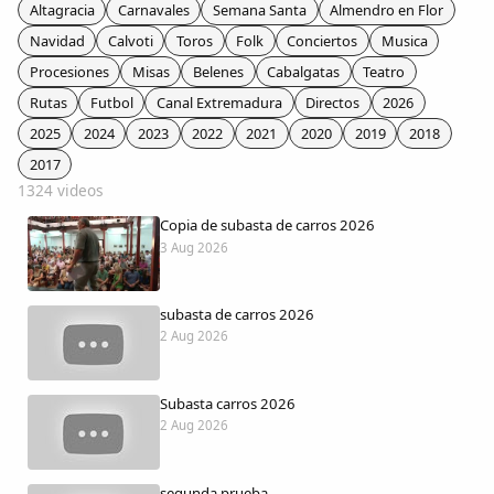
Colaboradores
Altagracia
Carnavales
Semana Santa
Almendro en Flor
Navidad
Calvoti
Toros
Folk
Conciertos
Musica
AlkoTV
Procesiones
Misas
Belenes
Cabalgatas
Teatro
Rutas
Futbol
Canal Extremadura
Directos
2026
Biblioteca
2025
2024
2023
2022
2021
2020
2019
2018
2017
1324 videos
Periódico Alconétar
Copia de subasta de carros 2026
3 Aug 2026
Foros
subasta de carros 2026
Idiosincrasia
2 Aug 2026
Diccionario
Subasta carros 2026
2 Aug 2026
Traductor
segunda prueba