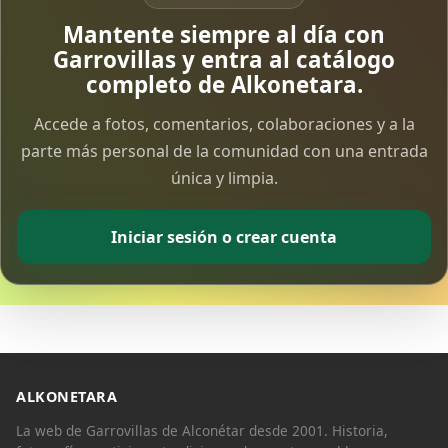
Vía Crucis Solidario
Mantente siempre al día con
7 Apr 2026
Garrovillas y entra al catálogo
completo de Alkonetara.
Fotoalbum Viernes Santo
Accede a fotos, comentarios, colaboraciones y a la
6 Apr 2026
parte más personal de la comunidad con una entrada
única y limpia.
Presentación libro de Salvador Valle
30 Mar 2026
Iniciar sesión o crear cuenta
Traslado de la Virgen de los Dolores a la ermita
de la Soledad
14 Mar 2026
Video del almendro en flor 2026
8 Mar 2026
ALKONETARA
La web de Garrovillas de Alconétar desde 2001. Historia,
XXVI MUESTRA ALMENDRO EN FLOR