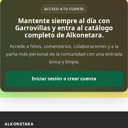
ACCESO A TU CUENTA
Vía Crucis Solidario
Mantente siempre al día con
7 Apr 2026
Garrovillas y entra al catálogo
completo de Alkonetara.
Fotoalbum Viernes Santo
6 Apr 2026
Accede a fotos, comentarios, colaboraciones y a la
parte más personal de la comunidad con una entrada
única y limpia.
Presentación libro de Salvador Valle
30 Mar 2026
Iniciar sesión o crear cuenta
Traslado de la Virgen de los Dolores a la ermita
de la Soledad
14 Mar 2026
Video del almendro en flor 2026
8 Mar 2026
ALKONETARA