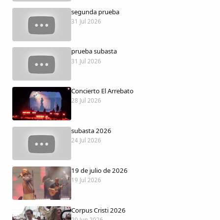
Dichos
segunda prueba
31 Jul 2026
Cancionero Local
prueba subasta
Apodos
31 Jul 2026
Peñas
Concierto El Arrebato
28 Jul 2026
La palra
subasta 2026
Modo oscuro
24 Jul 2026
19 de julio de 2026
19 Jul 2026
Corpus Cristi 2026
20 Jun 2026