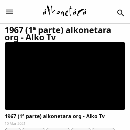
1967 (1ª parte) alkonetara
org - Alko Tv
Iniciar sesión
Mi Cuenta
El Tiempo
Actualidad
1967 (1ª parte) alkonetara org - Alko Tv
Comunidad
10 Mar 2021