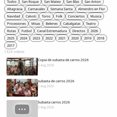
Todos
San Roque
San Mateo
San Blas
San Anton
Colaboradores
Altagracia
Carnavales
Semana Santa
Almendro en Flor
Navidad
Calvoti
Toros
Folk
Conciertos
Musica
AlkoTV
Procesiones
Misas
Belenes
Cabalgatas
Teatro
Rutas
Futbol
Canal Extremadura
Directos
2026
Biblioteca
2025
2024
2023
2022
2021
2020
2019
2018
2017
Periódico Alconétar
1324 videos
Copia de subasta de carros 2026
Foros
3 Aug 2026
Idiosincrasia
subasta de carros 2026
2 Aug 2026
Diccionario
Subasta carros 2026
Traductor
2 Aug 2026