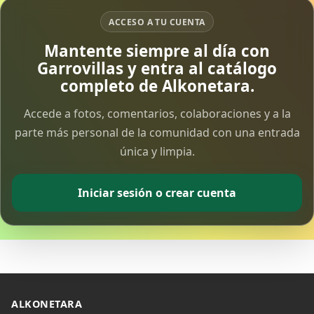
ACCESO A TU CUENTA
Vía Crucis Solidario
Mantente siempre al día con
7 Apr 2026
Garrovillas y entra al catálogo
completo de Alkonetara.
Fotoalbum Viernes Santo
6 Apr 2026
Accede a fotos, comentarios, colaboraciones y a la
parte más personal de la comunidad con una entrada
única y limpia.
Presentación libro de Salvador Valle
30 Mar 2026
Iniciar sesión o crear cuenta
Traslado de la Virgen de los Dolores a la ermita
de la Soledad
14 Mar 2026
Video del almendro en flor 2026
8 Mar 2026
ALKONETARA