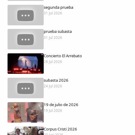
Dichos
segunda prueba
31 Jul 2026
Cancionero Local
prueba subasta
Apodos
31 Jul 2026
Peñas
Concierto El Arrebato
28 Jul 2026
La palra
subasta 2026
Modo oscuro
24 Jul 2026
19 de julio de 2026
19 Jul 2026
Corpus Cristi 2026
20 Jun 2026