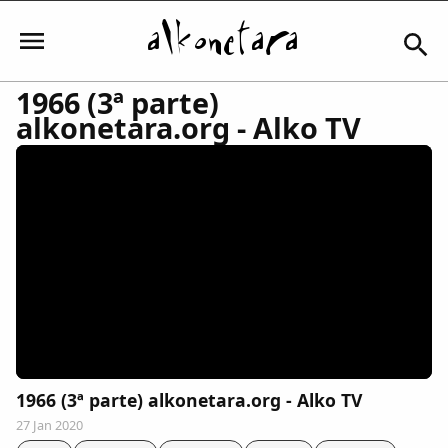
1966 (3ª parte)
alkonetara.org - Alko TV
Iniciar sesión
Mi Cuenta
El Tiempo
Actualidad
1966 (3ª parte) alkonetara.org - Alko TV
Comunidad
27 Jan 2020