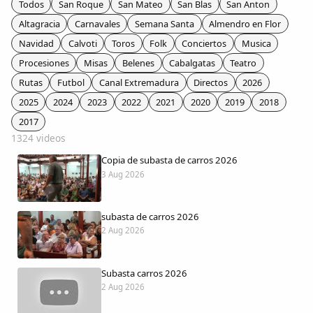
Todos
San Roque
San Mateo
San Blas
San Anton
Colaboradores
Altagracia
Carnavales
Semana Santa
Almendro en Flor
Navidad
Calvoti
Toros
Folk
Conciertos
Musica
AlkoTV
Procesiones
Misas
Belenes
Cabalgatas
Teatro
Rutas
Futbol
Canal Extremadura
Directos
2026
Biblioteca
2025
2024
2023
2022
2021
2020
2019
2018
2017
Periódico Alconétar
1324 videos
Copia de subasta de carros 2026
Foros
3 Aug 2026
Idiosincrasia
subasta de carros 2026
2 Aug 2026
Diccionario
Subasta carros 2026
Traductor
2 Aug 2026