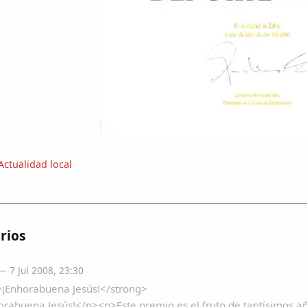
Actualidad local
rios
 7 Jul 2008, 23:30
>¡Enhorabuena Jesús!</strong>
rabuena Jesús!</p><p>Este premio es el fruto de tantísimos año