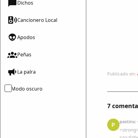
Dichos
Cancionero Local
Apodos
Peñas
La palra
Publicado en:
Modo oscuro
7 comenta
pastinu
—
P
<strong
<p>¡Enho