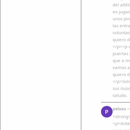
del atlé
ex-jugad
unos pin
las entr
voluntad
ar enlace
quiero d
</p><p 
puertas
que a mi
vamos a
quiero 
</p>Solo
sus ilus
saludo.
pelusu
— 
P
<strong
<p>Antes