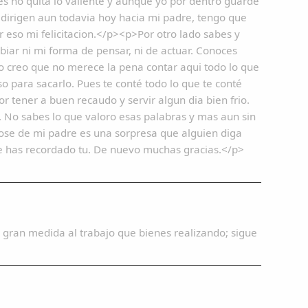
tes no quita lo valiente y aunque yo por dentro guarde
dirigen aun todavia hoy hacia mi padre, tengo que
or eso mi felicitacion.</p><p>Por otro lado sabes y
biar ni mi forma de pensar, ni de actuar. Conoces
 creo que no merece la pena contar aqui todo lo que
iso para sacarlo. Pues te conté todo lo que te conté
r tener a buen recaudo y servir algun dia bien frio.
 No sabes lo que valoro esas palabras y mas aun sin
ose de mi padre es una sorpresa que alguien diga
e has recordado tu. De nuevo muchas gracias.</p>
 gran medida al trabajo que bienes realizando; sigue