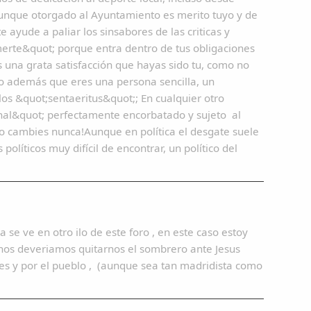
aunque otorgado al Ayuntamiento es merito tuyo y de
ayude a paliar los sinsabores de las criticas y
merte&quot; porque entra dentro de tus obligaciones
a grata satisfacción que hayas sido tu, como no
do además que eres una persona sencilla, un
los &quot;sentaeritus&quot;; En cualquier otro
onal&quot; perfectamente encorbatado y sujeto al
¡no cambies nunca!Aunque en política el desgate suele
olíticos muy difícil de encontrar, un político del
e ve en otro ilo de este foro , en este caso estoy
lanos deveriamos quitarnos el sombrero ante Jesus
tes y por el pueblo , (aunque sea tan madridista como