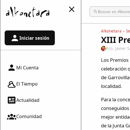
Alkonetara
»
S
XIII P
Iniciar sesión
Fco. Javier
Los Premios 
Mi Cuenta
celebración 
de Garrovilla
El Tiempo
localidad.
Para la conc
Actualidad
conseguidos e
Comunidad
mejor entidad
de la Junta 