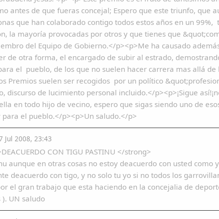
o antes de que fueras concejal; Espero que este triunfo, que 
onas que han colaborado contigo todos estos años en un 99%, te 
ón, la mayoría provocadas por otros y que tienes que &quot;co
embro del Equipo de Gobierno.</p><p>Me ha causado además un
er de otra forma, el encargado de subir al estrado, demostran
 para el pueblo, de los que no suelen hacer carrera mas allá de 
os Premios suelen ser recogidos por un político &quot;profesi
o, discurso de lucimiento personal incluido.</p><p>¡Sigue así!
lla en todo hijo de vecino, espero que sigas siendo uno de esos p
y para el pueblo.</p><p>Un saludo.</p>
 Jul 2008, 23:43
>DEACUERDO CON TIGU PASTINU </strong>
nu aunque en otras cosas no estoy deacuerdo con usted como ya s
te deacuerdo con tigo, y no solo tu yo si no todos los garrovil
r el gran trabajo que esta haciendo en la concejalia de depor
 ). UN saludo