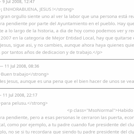
9 Jul 2008, 12:47
>¡ ENHORABUENA, JESUS !</strong>
ran orgullo siente uno al ver la labor que una persona está re
ra pendiente por parte del Ayuntamiento en el pueblo. Hay que 
e a lo largo de la historia, a dia de hoy como podemos ver y 
2007 en la categoria de Mejor Entidad Local, hay que quitarse
esus, sigue asi, y no cambies, aunque ahora haya quienes qui
por tantos años de dedicacion y de trabajo.</p>
 11 Jul 2008, 08:36
>Buen trabajo</strong>
des Jesus, aunque es una pena que el bien hacer de unos se ve
 11 Jul 2008, 22:17
>para pelusu.</strong>
ass="MsoNormal">Habido antes otras perso
ra pendiente, pero a esas personas le cerraron las puerta, ec
al, como por ejemplo, a tu padre cuando fue presidente del clu
lo, no se si tu recordara que siendo tu padre presidente del clu