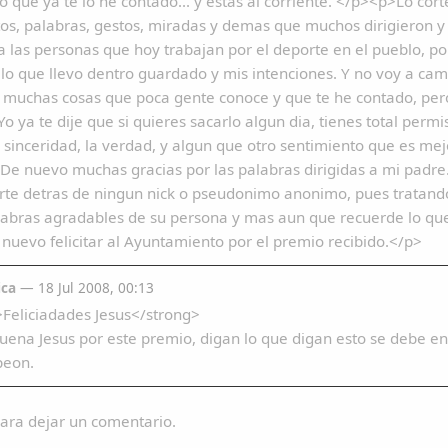
o que ya te lo he contado... y estás al corriente. </p><p>Lo cor
, palabras, gestos, miradas y demas que muchos dirigieron y 
r a las personas que hoy trabajan por el deporte en el pueblo, p
lo que llevo dentro guardado y mis intenciones. Y no voy a cam
muchas cosas que poca gente conoce y que te he contado, pero
 Yo ya te dije que si quieres sacarlo algun dia, tienes total perm
 sinceridad, la verdad, y algun que otro sentimiento que es mejo
e nuevo muchas gracias por las palabras dirigidas a mi padre.
te detras de ningun nick o pseudonimo anonimo, pues tratand
labras agradables de su persona y mas aun que recuerde lo qu
nuevo felicitar al Ayuntamiento por el premio recibido.</p>
ica
— 18 Jul 2008, 00:13
Feliciadades Jesus</strong>
ena Jesus por este premio, digan lo que digan esto se debe en
peon.
ara dejar un comentario.