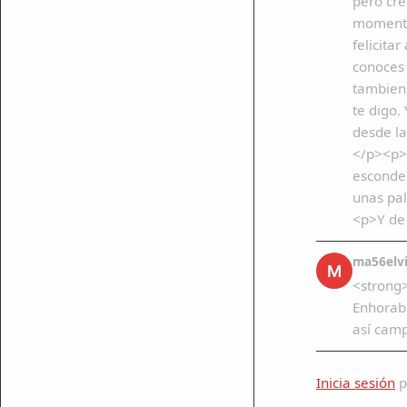
pero cre
momentos
felicita
conoces 
tambien 
te digo.
desde la
</p><p>D
esconder
unas pa
<p>Y de 
ma56elv
M
<strong>
Enhorabu
así cam
Inicia sesión
p