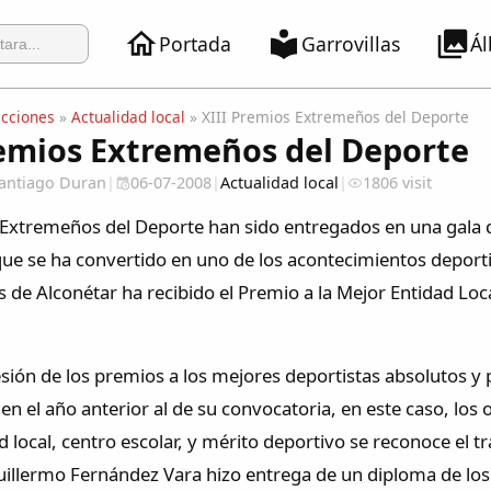
Portada
Garrovillas
Á
ecciones
»
Actualidad local
» XIII Premios Extremeños del Deporte
remios Extremeños del Deporte
 Santiago Duran
|
06-07-2008
|
Actualidad local
|
1806 visit
Extremeños del Deporte han sido entregados en una gala qu
que se ha convertido en uno de los acontecimientos deport
s de Alconétar ha recibido el Premio a la Mejor Entidad Lo
esión de los premios a los mejores deportistas absolutos y
n el año anterior al de su convocatoria, en este caso, los
 local, centro escolar, y mérito deportivo se reconoce el tr
Guillermo Fernández Vara hizo entrega de un diploma de l