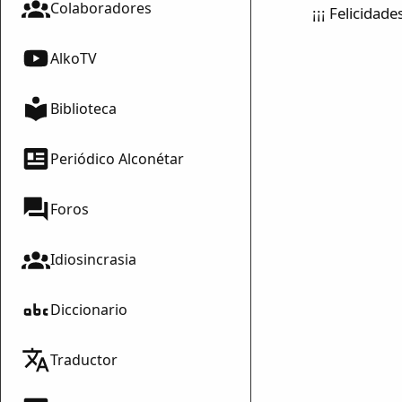
Colaboradores
¡¡¡ Felicidade
AlkoTV
Biblioteca
Periódico Alconétar
Foros
Idiosincrasia
Diccionario
Traductor