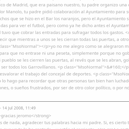
tico de Madrid, que era paisano nuestro, tu padre organizo una
or Manolo, tu padre pidió colaboración al Ayuntamiento para su
chos que se hizo en el Bar los naranjos, pero el Ayuntamiento 
adas para ver el futbol, pero como ya he dicho antes el Ayuntam
 tuvo que cobrar las entradas para sufragar todos los gastos
ecir que mientras a unos se les cierran todas las puertas, a ot
class="MsoNormal"></p>yo no me alegro como se alegraron much
 para que no entrase ni una peseta, simplemente porque no go
 pueblo se les cierren las puertas, al revés que se les abran, g
 ser todos los Garrovíllanos. <p class="MsoNormal">&#160;<
desvalorar el trabajo del concejal de deportes. <p class="M
 lo hago para recordar que otras personas tan bien han luchado
iones, o sueños frustrados, por ser de otro color político, o por 
14 Jul 2008, 11:49
>gracias jeromo</strong>
 de nada, agradecer tus palabras hacia mi padre. Si, es cierto