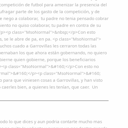
 competición de futbol para amenizar la presencia del
fragar parte de los gasto de la competición, y de
se nego a colaborar, tu padre no tenia pensado cobrar
iento no quiso colaborar, tu padre en contra de su
. </p><p class="MsoNormal">&nbsp;</p>Con esto
ros, se le abre de pa, en pa. <p class="MsoNormal">
os cuado a Garrovillas les cerraron todas las
bernaban los que ahora están gobernando, no quiero
obierne quien gobierne, porque los beneficiarios
/p><p class="MsoNormal">&#160;</p>Con esto no
soNormal">&#160;</p><p class="MsoNormal">&#160;
 para que viniesen cosas a Garrovillas, y han visto
no caerles bien, a quienes les tenían, que caer. Un
 todo lo que dices y aun podria contarte mucho mas