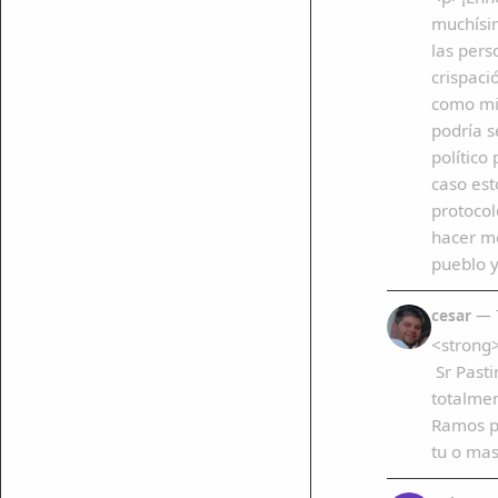
muchísim
las pers
crispaci
como mi
podría s
político
caso est
protocol
hacer me
pueblo 
cesar
— 7
<strong
Sr Pasti
totalmen
Ramos po
tu o mas