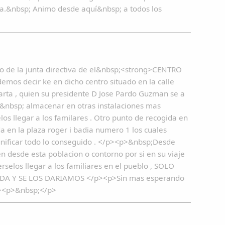
ia.&nbsp; Animo desde aquí&nbsp; a todos los
o de la junta directiva de el&nbsp;<strong>CENTRO
os decir ke en dicho centro situado en la calle
rta , quien su presidente D Jose Pardo Guzman se a
&nbsp; almacenar en otras instalaciones mas
os llegar a los familares . Otro punto de recogida en
en la plaza roger i badia numero 1 los cuales
nificar todo lo conseguido . </p><p>&nbsp;Desde
 desde esta poblacion o contorno por si en su viaje
selos llegar a los familiares en el pueblo , SOLO
A Y SE LOS DARIAMOS </p><p>Sin mas esperando
p><p>&nbsp;</p>