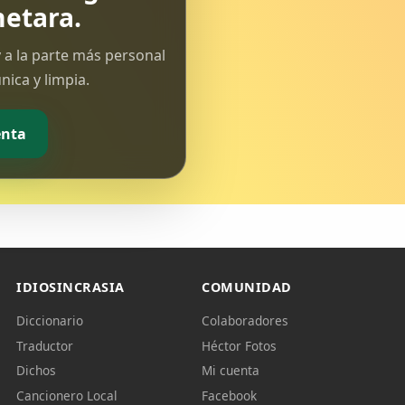
etara.
 a la parte más personal
ica y limpia.
enta
IDIOSINCRASIA
COMUNIDAD
Diccionario
Colaboradores
Traductor
Héctor Fotos
Dichos
Mi cuenta
Cancionero Local
Facebook