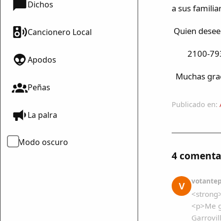
Dichos
a sus familia
Quien desee 
Cancionero Local
2100-7932
Apodos
Muchas graci
Peñas
Publicado en:
La palra
Modo oscuro
4 comenta
votante
V
<strong
<p>Me gu
Garrovil