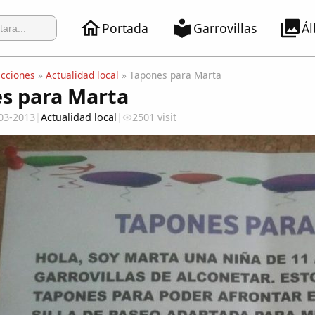
Portada
Garrovillas
Á
ecciones
»
Actualidad local
» Tapones para Marta
s para Marta
03-2013
|
Actualidad local
|
2501 visit