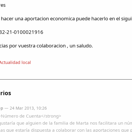
res
hacer una aportacion economica puede hacerlo en el sigu
-21-0100021916
as por vuestra colaboracion , un saludo.
Actualidad local
rios
pp
— 24 Mar 2013, 10:26
>Número de Cuenta</strong>
staría que alguien de la familia de Marta nos facilitara un nú
las que estaría dispuesta a colaborar con las aportaciones que 