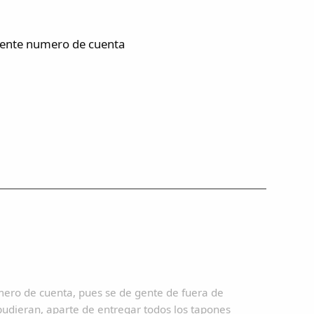
iente numero de cuenta
mero de cuenta, pues se de gente de fuera de
pudieran, aparte de entregar todos los tapones