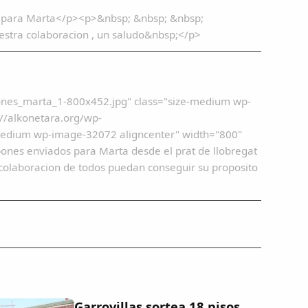
os para Marta</p><p>&nbsp; &nbsp; &nbsp;
tra colaboracion , un saludo&nbsp;</p>
ones_marta_1-800x452.jpg" class="size-medium wp-
//alkonetara.org/wp-
medium wp-image-32072 aligncenter" width="800"
ones enviados para Marta desde el prat de llobregat
colaboracion de todos puedan conseguir su proposito
Garrovillas sortea 18 pisos