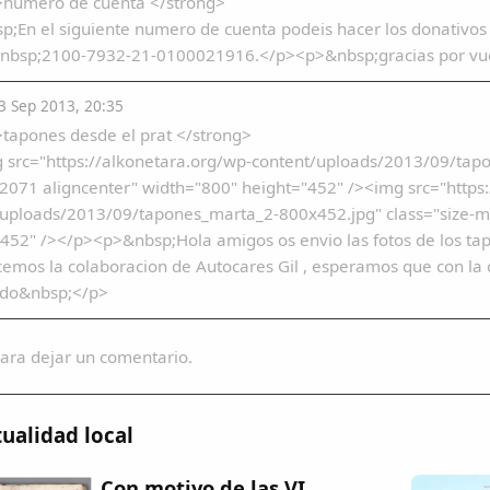
>numero de cuenta </strong>
p;En el siguiente numero de cuenta podeis hacer los donativ
nbsp;2100-7932-21-0100021916.</p><p>&nbsp;gracias por vues
 Sep 2013, 20:35
tapones desde el prat </strong>
 src="https://alkonetara.org/wp-content/uploads/2013/09/tap
071 aligncenter" width="800" height="452" /><img src="https:
/uploads/2013/09/tapones_marta_2-800x452.jpg" class="size-
452" /></p><p>&nbsp;Hola amigos os envio las fotos de los tap
emos la colaboracion de Autocares Gil , esperamos que con la 
ludo&nbsp;</p>
ara dejar un comentario.
ualidad local
Con motivo de las VI