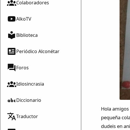
Colaboradores
AlkoTV
Biblioteca
Periódico Alconétar
Foros
Idiosincrasia
Diccionario
Hola amigos 
Traductor
pequeña cola
dudeis en an