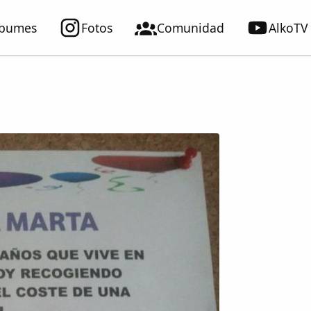
lbumes
Fotos
Comunidad
AlkoTV