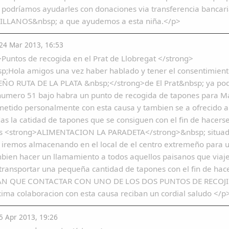
podríamos ayudarles con donaciones via transferencia bancar
LLANOS&nbsp; a que ayudemos a esta niña.</p>
4 Mar 2013, 16:53
Puntos de recogida en el Prat de Llobregat </strong>
;Hola amigos una vez haber hablado y tener el consentimient
O RUTA DE LA PLATA &nbsp;</strong>de El Prat&nbsp; ya podem
 numero 51 bajo habra un punto de recogida de tapones para Ma
etido personalmente con esta causa y tambien se a ofrecido a
s la catidad de tapones que se consiguen con el fin de hacersel
es <strong>ALIMENTACION LA PARADETA</strong>&nbsp; situada 
iremos almacenando en el local de el centro extremeño para u
bien hacer un llamamiento a todos aquellos paisanos que viajen
ransportar una pequeña cantidad de tapones con el fin de hacer
N QUE CONTACTAR CON UNO DE LOS DOS PUNTOS DE RECOJID
ima colaboracion con esta causa reciban un cordial saludo </
 Apr 2013, 19:26