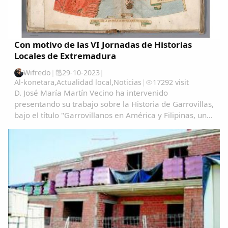
Con motivo de las VI Jornadas de Historias
Locales de Extremadura
Wifredo
|
29-10-2023
|
Al-konetara
,
Actualidad local
,
Noticias
|
17292 visit
D. José María Martín Vecino ha intervenido
presentando su trabajo sobre la Historia de Garrovillas,
bajo el título "Garrovillanos en América y Filipinas, una
aproximación cartográfica" Garrovillanos-en-
AmeÃ&#140;&#129;rica-y-Filipinas-una...