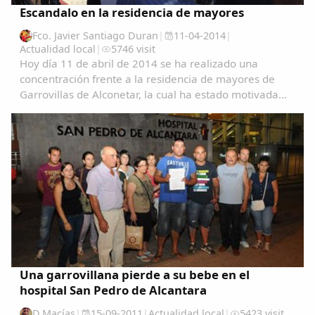
Escandalo en la residencia de mayores
Fco. Javier Santiago Duran
|
11-04-2014
|
Actualidad local
|
5746 visit
Hoy día 11 de abril de 2014 se ha realizado una
concentración frente a la residencia de mayores de
Garrovillas de Alconetar, la cual ha estado motivada
por los sucesos acaecidos al haberse llevado acabo el
despido, a todas luces improcedente, de...
Una garrovillana pierde a su bebe en el
hospital San Pedro de Alcantara
D.Macías
|
15-09-2011
|
Actualidad local
|
5423 visit