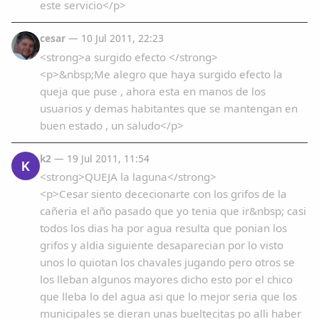
este servicio</p>
cesar
— 10 Jul 2011, 22:23
<strong>a surgido efecto </strong>
<p>&nbsp;Me alegro que haya surgido efecto la
queja que puse , ahora esta en manos de los
usuarios y demas habitantes que se mantengan en
buen estado , un saludo</p>
k2
— 19 Jul 2011, 11:54
K
<strong>QUEJA la laguna</strong>
<p>Cesar siento dececionarte con los grifos de la
cañeria el año pasado que yo tenia que ir&nbsp; casi
todos los dias ha por agua resulta que ponian los
grifos y aldia siguiente desaparecian por lo visto
unos lo quiotan los chavales jugando pero otros se
los lleban algunos mayores dicho esto por el chico
que lleba lo del agua asi que lo mejor seria que los
municipales se dieran unas bueltecitas po alli haber