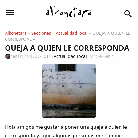
Alkonetara
»
Secciones
»
Actualidad local
» QUEJA A QUIEN LE
CORRESPONDA
Iniciar sesión
QUEJA A QUIEN LE CORRESPONDA
cesar
|
06-07-2011
|
Actualidad local
|
1592 visit
Mi Cuenta
El Tiempo
Actualidad
Comunidad
Hola amigos me gustaria poner una queja a quien le
corresponda ya que algunas personas me han dicho