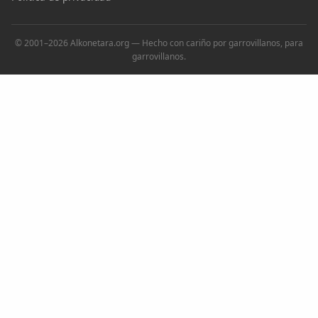
© 2001–2026 Alkonetara.org — Hecho con cariño por garrovillanos, para
garrovillanos.