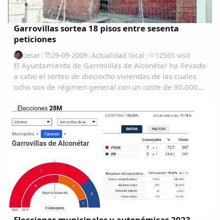
Garrovillas sortea 18 pisos entre sesenta
peticiones
cesar
|
29-09-2009
|
Actualidad local
|
12565 visit
El Ayuntamiento de Garrovillas de Alconétar ha llevado
a cabo el sorteo de dieciocho viviendas de las cuales
ocho son de régimen general con un coste de 90.000
euros cada una y diez de régimen especial de unos
80.000 euros....
Comparte
Elecciones municipales y autonómicas 2023