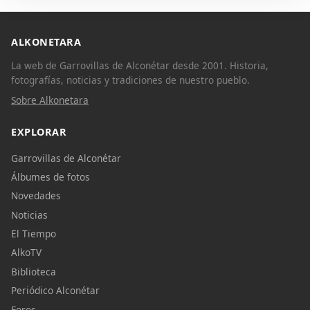
ALKONETARA
La web de Garrovillas de Alconétar desde 2001. Historia,
fotografías, noticias y tradiciones de nuestro pueblo.
Sobre Alkonetara
EXPLORAR
Garrovillas de Alconétar
Álbumes de fotos
Novedades
Noticias
El Tiempo
AlkoTV
Biblioteca
Periódico Alconétar
Foros