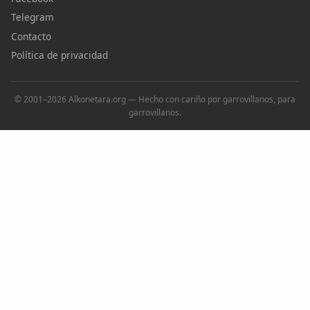
Telegram
Contacto
Política de privacidad
© 2001–2026 Alkonetara.org — Hecho con cariño por garrovillanos, para
garrovillanos.