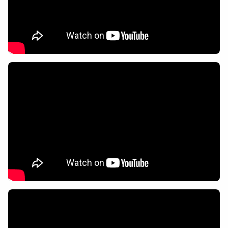
Colaboradores
AlkoTV
Biblioteca
Periódico Alconétar
Foros
Idiosincrasia
Diccionario
Traductor