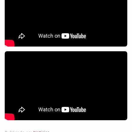
Dichos
Cancionero Local
Apodos
Peñas
La palra
Modo oscuro