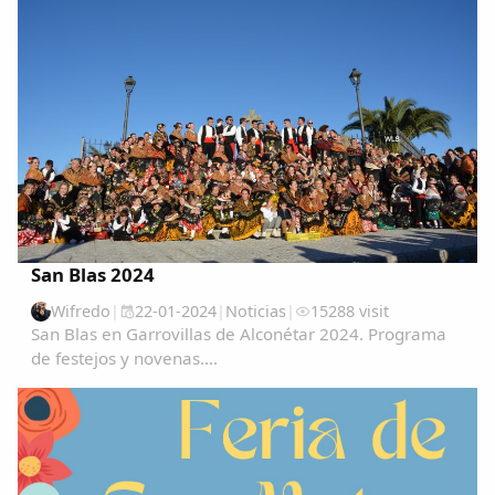
Comparte
Compartir en Facebook
Compartir en Twitter
Copiar enlace
San Blas 2024
Wifredo
|
22-01-2024
|
Noticias
|
15288 visit
San Blas en Garrovillas de Alconétar 2024. Programa
de festejos y novenas....