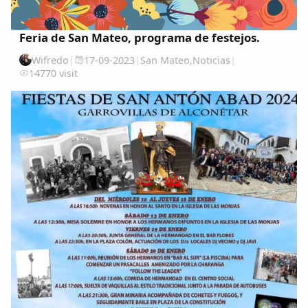
Feria de San Mateo, programa de festejos.
Wifredo
|
17-09-2023
|
San Mateo
,
Noticias
|
14770 visit