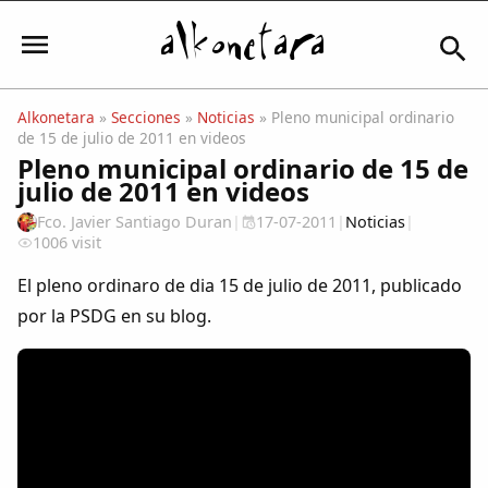
Alkonetara
»
Secciones
»
Noticias
» Pleno municipal ordinario
de 15 de julio de 2011 en videos
Iniciar sesión
Pleno municipal ordinario de 15 de
julio de 2011 en videos
Fco. Javier Santiago Duran
|
17-07-2011
|
Noticias
|
1006 visit
Mi Cuenta
El pleno ordinaro de dia 15 de julio de 2011, publicado
por la PSDG en su blog.
El Tiempo
Actualidad
Comunidad