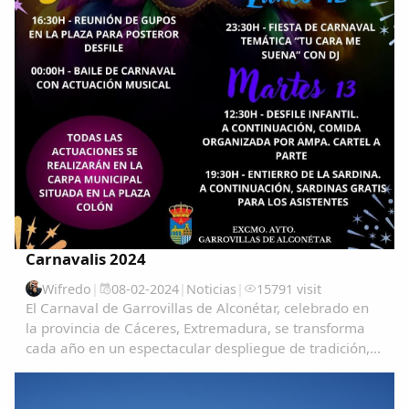
Carnavalis 2024
Wifredo
|
08-02-2024
|
Noticias
|
15791 visit
El Carnaval de Garrovillas de Alconétar, celebrado en
la provincia de Cáceres, Extremadura, se transforma
cada año en un espectacular despliegue de tradición,
color y alegría, atrayendo a visitantes de todas partes
para vivir una experiencia única e...