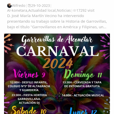
Wifredo
|
29-10-2023
|
Al-konetara
,
Actualidad local
,
Noticias
|
17292 visit
D. José María Martín Vecino ha intervenido
presentando su trabajo sobre la Historia de Garrovillas,
bajo el título "Garrovillanos en América y Filipinas, una
aproximación cartográfica" Garrovillanos-en-
AmeÃ&#140;&#129;rica-y-Filipinas-una...