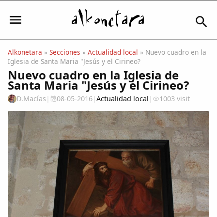
Alkonetara
»
Secciones
»
Actualidad local
» Nuevo cuadro en la
Iglesia de Santa Maria "Jesús y el Cirineo?
Iniciar sesión
Nuevo cuadro en la Iglesia de
Santa Maria "Jesús y el Cirineo?
D.Macías
|
08-05-2016
|
Actualidad local
|
1003 visit
Mi Cuenta
El Tiempo
Actualidad
Comunidad