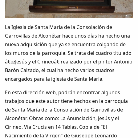
Colaboradores
AlkoTV
La Iglesia de Santa Maria de la Consolación de
Garrovillas de Alconétar hace unos días ha hecho una
Biblioteca
nueva adquisición que ya se encuentra colgando de
los muros de la parroquia. Se trata del cuadro titulado
Periódico Alconétar
â€œJesús y el Cirineoâ€ realizado por el pintor Antonio
Barón Calzado, el cual ha hecho varios cuadros
Foros
encargados para la iglesia de Santa María,
Idiosincrasia
En esta dirección web, podrán encontrar algunos
trabajos que este autor tiene hechos en la parroquia
Diccionario
de Santa María de la Consolación de Garrovillas de
Alconétar. Obras como: La Anunciación, Jesús y el
Traductor
Cirineo, Via Crucis en 14 Tablas, Copia de "El
Nacimiento de la Virgen" de Giuseppe Leonardo