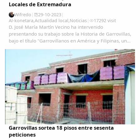
Locales de Extremadura
Wifredo
|
29-10-2023
|
Al-konetara
,
Actualidad local
,
Noticias
|
17292 visit
D. José María Martín Vecino ha intervenido
presentando su trabajo sobre la Historia de Garrovillas,
bajo el título "Garrovillanos en América y Filipinas, una
aproximación cartográfica" Garrovillanos-en-
AmeÃ&#140;&#129;rica-y-Filipinas-una...
Comparte
Garrovillas sortea 18 pisos entre sesenta
Compartir en Facebook
peticiones
Compartir en Twitter