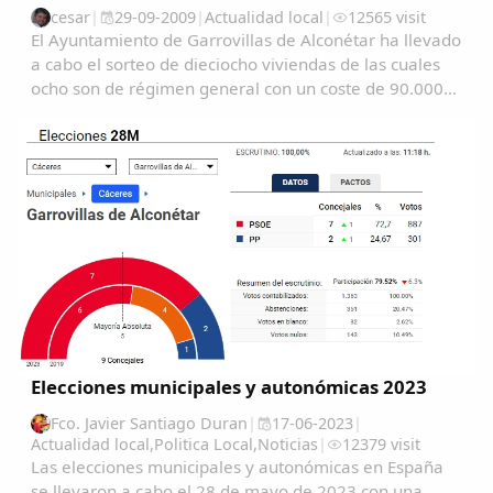
cesar
|
29-09-2009
|
Actualidad local
|
12565 visit
El Ayuntamiento de Garrovillas de Alconétar ha llevado
a cabo el sorteo de dieciocho viviendas de las cuales
ocho son de régimen general con un coste de 90.000
euros cada una y diez de régimen especial de unos
80.000 euros....
Copiar enlace
Elecciones municipales y autonómicas 2023
Fco. Javier Santiago Duran
|
17-06-2023
|
Actualidad local
,
Politica Local
,
Noticias
|
12379 visit
Las elecciones municipales y autonómicas en España
se llevaron a cabo el 28 de mayo de 2023 con una