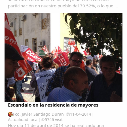
participación en nuestro pueblo del 79.52%, o lo que es
lo mismo1363 garrovillanos ejercieron su derecho al
voto. Se eligieron este año 9 concejales...
Escandalo en la residencia de mayores
Fco. Javier Santiago Duran
|
11-04-2014
|
Actualidad local
|
5746 visit
Hoy día 11 de abril de 2014 se ha realizado una