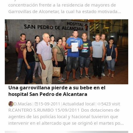
concentración frente a la residencia de mayores de
Garrovillas de Alconetar, la cual ha estado motivada
por los sucesos acaecidos al haberse llevado acabo el
despido, a todas luces improcedente, de...
Una garrovillana pierde a su bebe en el
hospital San Pedro de Alcantara
D.Macías
|
15-09-2011
|
Actualidad local
|
5423 visit
R.CANTERO S.RUMBO 15/09/2011 Dos dotaciones de
agentes de las policías local y Nacional tuvieron que
intervenir en el altercado que se originó el martes por
la tarde en la sala de espera del Materno del Hospital