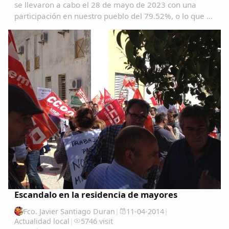
Compartir en Twitter
se llevaron a cabo el 28 de mayo de 2023 con una
participación en nuestro pueblo del 79.52%, o lo que es
lo mismo1363 garrovillanos ejercieron su derecho al
voto. Se eligieron este año 9 concejales...
Copiar enlace
Escandalo en la residencia de mayores
Fco. Javier Santiago Duran
|
11-04-2014
|
Actualidad local
|
5746 visit