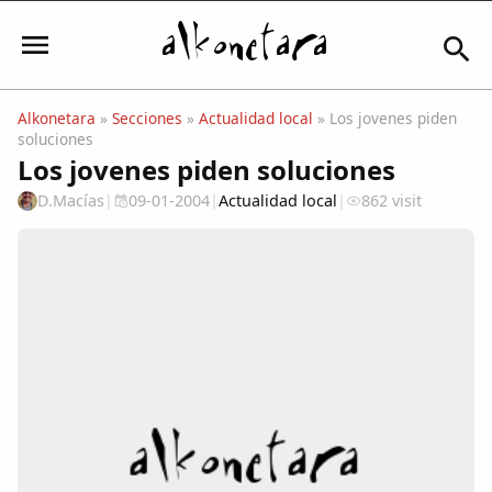
Alkonetara
»
Secciones
»
Actualidad local
» Los jovenes piden
soluciones
Iniciar sesión
Los jovenes piden soluciones
D.Macías
|
09-01-2004
|
Actualidad local
|
862 visit
Mi Cuenta
El Tiempo
Actualidad
Comunidad