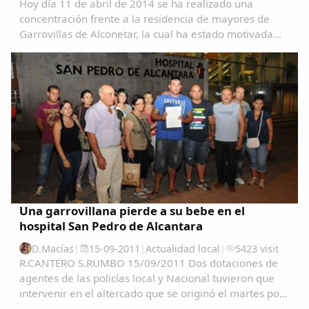
Hoy día 11 de abril de 2014 se ha realizado una
concentración frente a la residencia de mayores de
Garrovillas de Alconetar, la cual ha estado motivada
por los sucesos acaecidos al haberse llevado acabo el
despido, a todas luces improcedente, de...
Una garrovillana pierde a su bebe en el
hospital San Pedro de Alcantara
D.Macías
|
15-09-2011
|
Actualidad local
|
5423 visit
R.CANTERO S.RUMBO 15/09/2011 Dos dotaciones de
agentes de las policías local y Nacional tuvieron que
intervenir en el altercado que se originó el martes por
la tarde en la sala de espera del Materno del Hospital