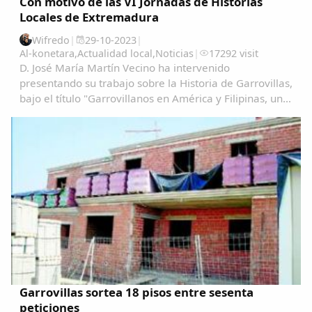
Con motivo de las VI Jornadas de Historias
Locales de Extremadura
Wifredo
|
29-10-2023
|
Al-konetara
,
Actualidad local
,
Noticias
|
17292 visit
D. José María Martín Vecino ha intervenido
presentando su trabajo sobre la Historia de Garrovillas,
bajo el título "Garrovillanos en América y Filipinas, una
aproximación cartográfica" Garrovillanos-en-
AmeÃ&#140;&#129;rica-y-Filipinas-una...
Garrovillas sortea 18 pisos entre sesenta
peticiones