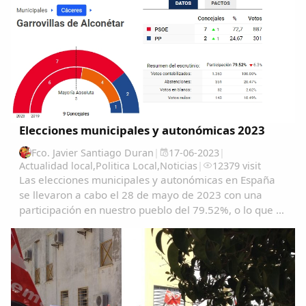
Elecciones municipales y autonómicas 2023
Fco. Javier Santiago Duran
|
17-06-2023
|
Actualidad local
,
Politica Local
,
Noticias
|
12379 visit
Las elecciones municipales y autonómicas en España
se llevaron a cabo el 28 de mayo de 2023 con una
participación en nuestro pueblo del 79.52%, o lo que es
lo mismo1363 garrovillanos ejercieron su derecho al
voto. Se eligieron este año 9 concejales...