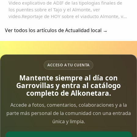
Video explicativo de ADIF de las tipologias finales de
los puentes sobre el Tajo y el Almonte, ver
video.Reportaje de HOY sobre el viaducto Almonte, ver
video.Imagenes del viaducto Almonte y un trazado
sobre google earth....
Ver todos los artículos de Actualidad local →
ACCESO A TU CUENTA
Mantente siempre al día con
Garrovillas y entra al catálogo
completo de Alkonetara.
Accede a fotos, comentarios, colaboraciones y a la
parte más personal de la comunidad con una entrada
única y limpia.