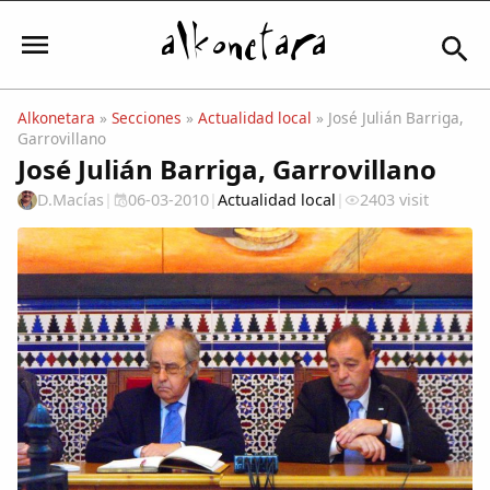
Alkonetara
»
Secciones
»
Actualidad local
» José Julián Barriga,
Garrovillano
Iniciar sesión
José Julián Barriga, Garrovillano
D.Macías
|
06-03-2010
|
Actualidad local
|
2403 visit
Mi Cuenta
El Tiempo
Actualidad
Comunidad