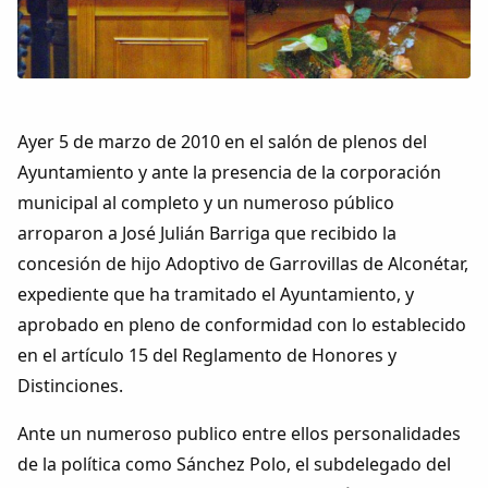
Colaboradores
AlkoTV
Biblioteca
Ayer 5 de marzo de 2010 en el salón de plenos del
Ayuntamiento y ante la presencia de la corporación
Periódico Alconétar
municipal al completo y un numeroso público
arroparon a José Julián Barriga que recibido la
Foros
concesión de hijo Adoptivo de Garrovillas de Alconétar,
expediente que ha tramitado el Ayuntamiento, y
Idiosincrasia
aprobado en pleno de conformidad con lo establecido
en el artículo 15 del Reglamento de Honores y
Diccionario
Distinciones.
Ante un numeroso publico entre ellos personalidades
Traductor
de la política como Sánchez Polo, el subdelegado del