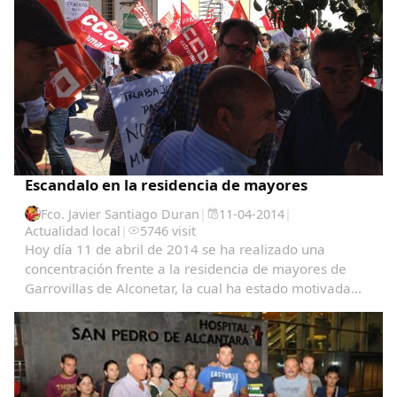
Escandalo en la residencia de mayores
Fco. Javier Santiago Duran
|
11-04-2014
|
Actualidad local
|
5746 visit
Hoy día 11 de abril de 2014 se ha realizado una
concentración frente a la residencia de mayores de
Garrovillas de Alconetar, la cual ha estado motivada
por los sucesos acaecidos al haberse llevado acabo el
despido, a todas luces improcedente, de...