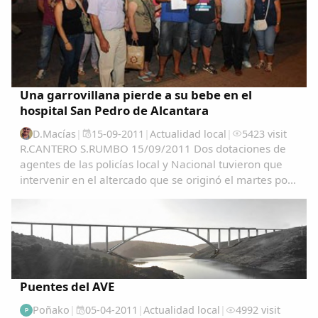
Una garrovillana pierde a su bebe en el
hospital San Pedro de Alcantara
D.Macías
|
15-09-2011
|
Actualidad local
|
5423 visit
R.CANTERO S.RUMBO 15/09/2011 Dos dotaciones de
agentes de las policías local y Nacional tuvieron que
intervenir en el altercado que se originó el martes por
la tarde en la sala de espera del Materno del Hospital
San Pedro de Alcántara cuando los...
Puentes del AVE
Poñako
|
05-04-2011
|
Actualidad local
|
4992 visit
P