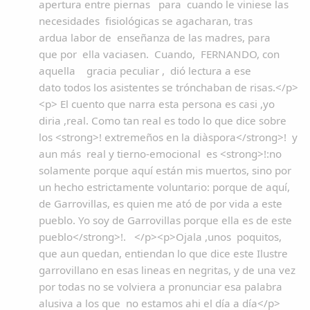
apertura entre piernas para cuando le viniese las
necesidades fisiológicas se agacharan, tras
ardua labor de enseñanza de las madres, para
que por ella vaciasen. Cuando, FERNANDO, con
aquella gracia peculiar , dió lectura a ese
dato todos los asistentes se trónchaban de risas.</p>
<p> El cuento que narra esta persona es casi ,yo
diria ,real. Como tan real es todo lo que dice sobre
los <strong>! extremeños en la diàspora</strong>! y
aun más real y tierno-emocional es <strong>!:no
solamente porque aquí están mis muertos, sino por
un hecho estrictamente voluntario: porque de aquí,
de Garrovillas, es quien me ató de por vida a este
pueblo. Yo soy de Garrovillas porque ella es de este
pueblo</strong>!. </p><p>Ojala ,unos poquitos,
que aun quedan, entiendan lo que dice este Ilustre
garrovillano en esas lineas en negritas, y de una vez
por todas no se volviera a pronunciar esa palabra
alusiva a los que no estamos ahi el día a día</p>