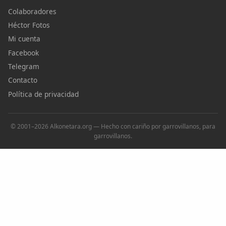
Colaboradores
Héctor Fotos
Mi cuenta
Facebook
Telegram
Contacto
Política de privacidad
© 2001–2026 Alkonetara.org — Hecho con cariño por garrovillanos, para
garrovillanos.