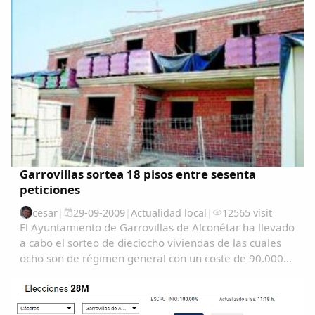
AmeÃ&#140;&#129;rica-y-Filipinas-una...
Garrovillas sortea 18 pisos entre sesenta
peticiones
cesar
|
29-09-2009
|
Actualidad local
|
12565 visit
El Ayuntamiento de Garrovillas de Alconétar ha llevado
a cabo el sorteo de dieciocho viviendas de las cuales
ocho son de régimen general con un coste de 90.000
euros cada una y diez de régimen especial de unos
80.000 euros....