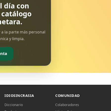
 día con
l catálogo
etara.
 a la parte más personal
ica y limpia.
enta
IDIOSINCRASIA
COMUNIDAD
Diccionario
Colaboradores