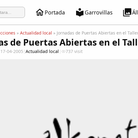
Portada
Garrovillas
Á
ecciones
»
Actualidad local
» Jornadas de Puertas Abiertas en el Talle
s de Puertas Abiertas en el Tal
17-04-2005
|
Actualidad local
|
737 visit