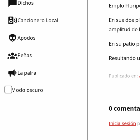
Dichos
Emplo Floripe
En sus dos pl
Cancionero Local
amplitud de l
Apodos
En su patio p
Peñas
Resultando un
La palra
Publicado en:
Modo oscuro
0 comenta
Inicia sesión
p