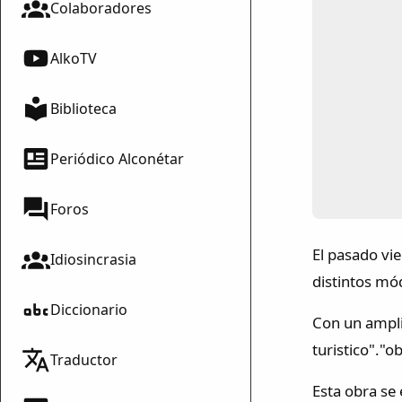
Colaboradores
AlkoTV
Biblioteca
Periódico Alconétar
Foros
El pasado vie
Idiosincrasia
distintos mó
Diccionario
Con un ampli
turistico"."o
Traductor
Esta obra se 