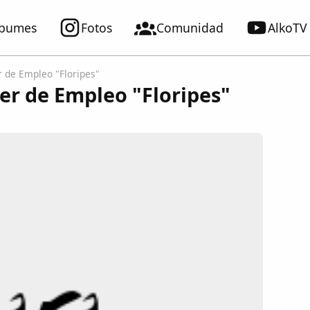
lbumes
Fotos
Comunidad
AlkoTV
r de Empleo "Floripes"
ler de Empleo "Floripes"