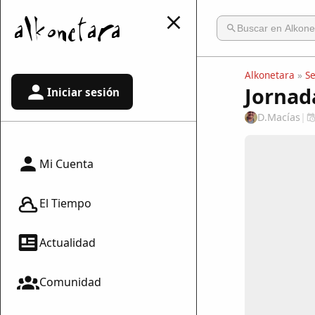
Alkonetara
»
S
Jornada
Iniciar sesión
D.Macías
|
Mi Cuenta
El Tiempo
Actualidad
Comunidad