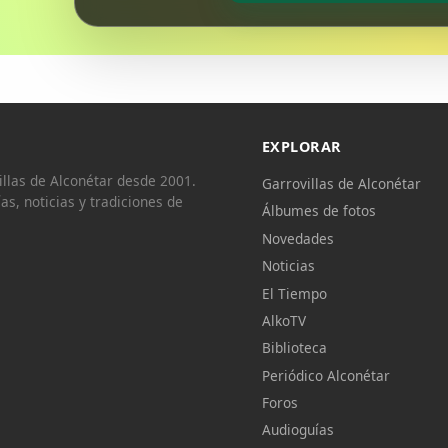
EXPLORAR
llas de Alconétar desde 2001.
Garrovillas de Alconétar
ías, noticias y tradiciones de
Álbumes de fotos
Novedades
Noticias
El Tiempo
AlkoTV
Biblioteca
Periódico Alconétar
Foros
Audioguías