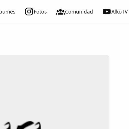
lbumes
Fotos
Comunidad
AlkoTV