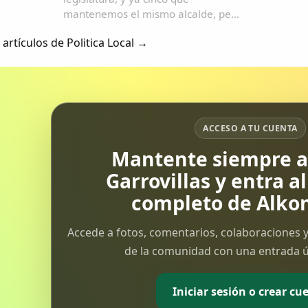
mantenemos el mismo alcalde, pero
todavía no salimos del agujero en el
 artículos de Politica Local →
que nos metimos en 2011. Ya vamos
a dejar como problemas menores
(que no lo son):· la falta de
productos y accesorios...
ACCESO A TU CUENTA
Mantente siempre al
Garrovillas y entra a
completo de Alkon
Accede a fotos, comentarios, colaboraciones y
de la comunidad con una entrada ún
Iniciar sesión o crear cu