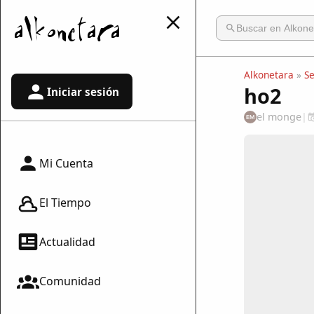
Alkonetara
»
S
ho2
Iniciar sesión
el monge
|
EM
Mi Cuenta
El Tiempo
Actualidad
Comunidad