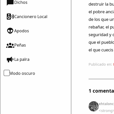
Dichos
destruir la 
el pobre anc
Cancionero Local
de los que un
rebañar, el p
Apodos
seguridad y 
que el pueblo
Peñas
el que cueci
La palra
Publicado en:
Modo oscuro
1 comenta
ehtalonc
<strong