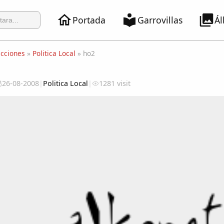
Portada
Garrovillas
Á
ecciones
»
Politica Local
» ho2
26-08-2008
|
Politica Local
|
1281 visit