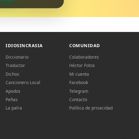
IDIOSINCRASIA
COMUNIDAD
Diccionario
Colaboradores
Traductor
Héctor Fotos
Dichos
Mi cuenta
Cancionero Local
Facebook
Apodos
Telegram
Peñas
Contacto
La palra
Política de privacidad