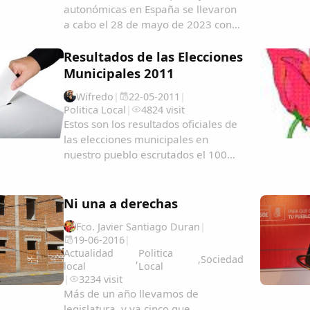
autonómicas en España se llevaron
a cabo el 28 de mayo de 2023 con
una participación en nuestro pueblo
del 79.52%, o lo que es lo
Resultados de las Elecciones
mismo1363 garrovillanos ejercieron
Municipales 2011
su derecho al voto. Se eligieron este
Wifredo
|
22-05-2011
|
año 9 concejales...
Politica Local
|
4824 visit
Estos son los resultados oficiales de
las elecciones municipales en
nuestro pueblo escrutados el 100%
de los votos.Escrutado 100% ...
Ni una a derechas
Fco. Javier Santiago Duran
|
19-06-2016
|
Actualidad
Politica
,
,
Sociedad
local
Local
|
3234 visit
Más de un año llevamos de
legislatura, y ya cinco que