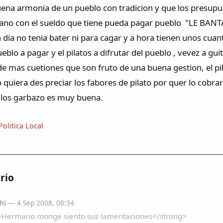
buena armonia de un pueblo con tradicion y que los presup
iano con el sueldo que tiene pueda pagar pueblo "LE BANT
 dia no tenia bater ni para cagar y a hora tienen unos cua
ueblo a pagar y el pilatos a difrutar del pueblo , vevez a gui
de mas cuetiones que son fruto de una buena gestion, el 
 quiera des preciar los fabores de pilato por quer lo cobrar
s los garbazo es muy buena.
Politica Local
rio
hi
— 4 Sep 2008, 08:34
>Hermano monge siento sus lamentaciones</strong>