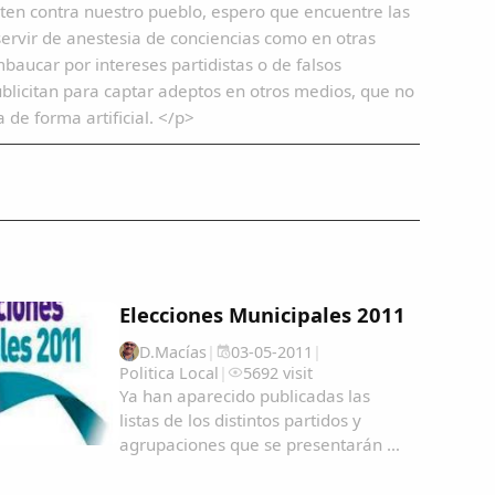
meten contra nuestro pueblo, espero que encuentre las
ervir de anestesia de conciencias como en otras
baucar por intereses partidistas o de falsos
ublicitan para captar adeptos en otros medios, que no
 de forma artificial. </p>
Elecciones Municipales 2011
D.Macías
|
03-05-2011
|
Politica Local
|
5692 visit
Ya han aparecido publicadas las
listas de los distintos partidos y
agrupaciones que se presentarán en
las próximas elecciones municipales
del 22 de mayo, en el BOP de