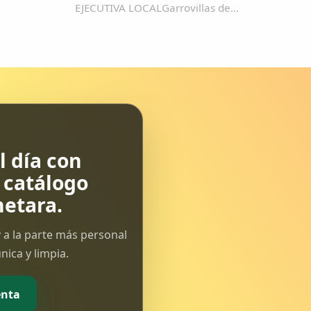
EJECUTIVA LOCALGarrovillas de
Alconétar a 11 de abril de
2011Estimado/a compañero/a Te
comunico que el próximo sábado 16
de abril, celebraremos un acto
público para presentar la
candidatura...
 día con
l catálogo
etara.
 a la parte más personal
ica y limpia.
enta