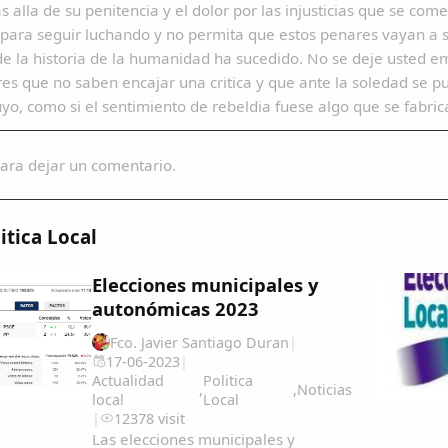
 alla de su penitencia y el dolor por las injusticias que se co
para seguir luchando y no permita que estos penares vayan a s
e la historia de la humanidad ha sucedido. No se deje usted em
es que no saben encajar una critica y que ante la soledad se p
uyo, como si el sentimiento de rebeldia fuese algo que se fabrica
ara dejar un comentario.
itica Local
Elecciones municipales y
autonómicas 2023
Fco. Javier Santiago Duran
|
17-06-2023
|
Actualidad
Politica
,
,
Noticias
local
Local
|
12378 visit
Las elecciones municipales y