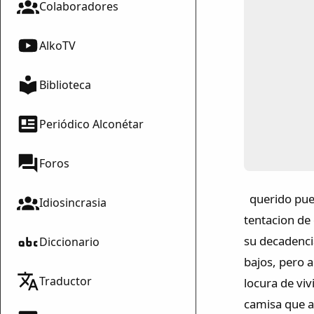
Colaboradores
AlkoTV
Biblioteca
Periódico Alconétar
Foros
querido puebl
Idiosincrasia
tentacion de 
su decadenci
Diccionario
bajos, pero 
Traductor
locura de viv
camisa que a