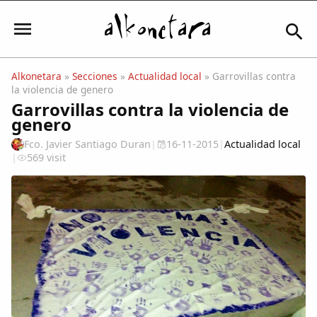
Alkonetara
»
Secciones
»
Actualidad local
» Garrovillas contra
la violencia de genero
Iniciar sesión
Garrovillas contra la violencia de
genero
Fco. Javier Santiago Duran
|
16-11-2015
|
Actualidad local
|
569 visit
Mi Cuenta
El Tiempo
Actualidad
Comunidad