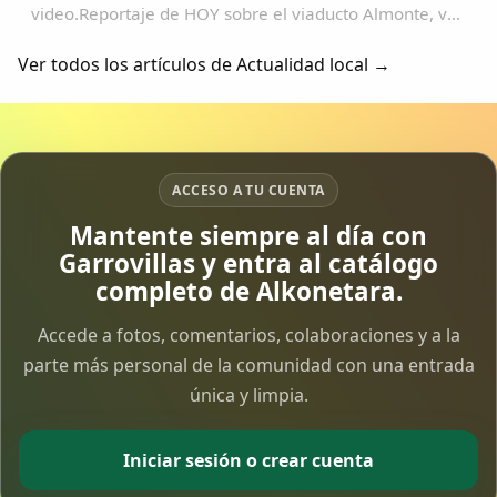
video.Reportaje de HOY sobre el viaducto Almonte, ver
video.Imagenes del viaducto Almonte y un trazado
sobre google earth....
Ver todos los artículos de Actualidad local →
ACCESO A TU CUENTA
Mantente siempre al día con
Garrovillas y entra al catálogo
completo de Alkonetara.
Accede a fotos, comentarios, colaboraciones y a la
parte más personal de la comunidad con una entrada
única y limpia.
Iniciar sesión o crear cuenta