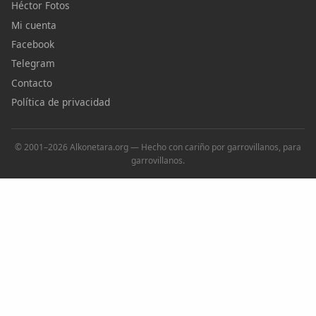
Héctor Fotos
Mi cuenta
Facebook
Telegram
Contacto
Política de privacidad
© 2001–2026 Alkonetara.org — Hecho con cariño por garrovillanos, para
garrovillanos.