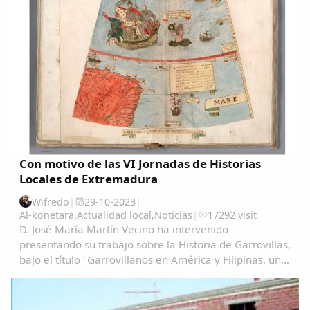
Con motivo de las VI Jornadas de Historias
Locales de Extremadura
Wifredo
|
29-10-2023
|
Al-konetara
,
Actualidad local
,
Noticias
|
17292 visit
D. José María Martín Vecino ha intervenido
presentando su trabajo sobre la Historia de Garrovillas,
bajo el título "Garrovillanos en América y Filipinas, una
aproximación cartográfica" Garrovillanos-en-
AmeÃ&#140;&#129;rica-y-Filipinas-una...