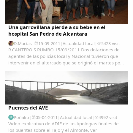
Una garrovillana pierde a su bebe en el
hospital San Pedro de Alcantara
D.Macías
|
15-09-2011
|
Actualidad local
|
5423 visit
R.CANTERO S.RUMBO 15/09/2011 Dos dotaciones de
agentes de las policías local y Nacional tuvieron que
intervenir en el altercado que se originó el martes por
la tarde en la sala de espera del Materno del Hospital
San Pedro de Alcántara cuando los...
Puentes del AVE
Poñako
|
05-04-2011
|
Actualidad local
|
4992 visit
P
Video explicativo de ADIF de las tipologias finales de
los puentes sobre el Tajo y el Almonte, ver