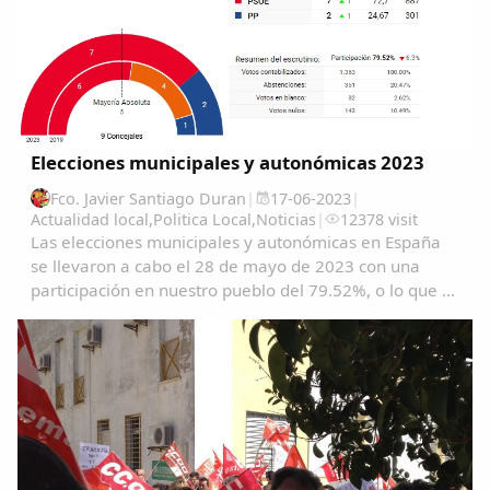
Elecciones municipales y autonómicas 2023
Fco. Javier Santiago Duran
|
17-06-2023
|
Actualidad local
,
Politica Local
,
Noticias
|
12378 visit
Las elecciones municipales y autonómicas en España
se llevaron a cabo el 28 de mayo de 2023 con una
participación en nuestro pueblo del 79.52%, o lo que es
lo mismo1363 garrovillanos ejercieron su derecho al
voto. Se eligieron este año 9 concejales...