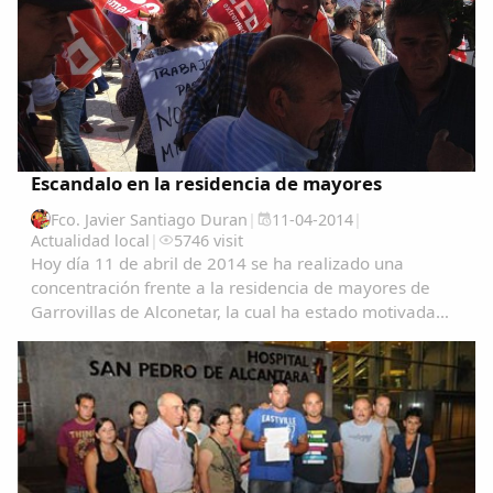
Escandalo en la residencia de mayores
Fco. Javier Santiago Duran
|
11-04-2014
|
Actualidad local
|
5746 visit
Hoy día 11 de abril de 2014 se ha realizado una
concentración frente a la residencia de mayores de
Garrovillas de Alconetar, la cual ha estado motivada
por los sucesos acaecidos al haberse llevado acabo el
despido, a todas luces improcedente, de...