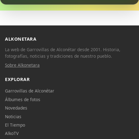
ALKONETARA
La web de Garrovillas de Alconétar desde 2001. Historia,
fotografías, noticias y tradiciones de nuestro pueblo.
Sobre Alkonetara
EXPLORAR
Garrovillas de Alconétar
Álbumes de fotos
Novedades
Noticias
El Tiempo
AlkoTV