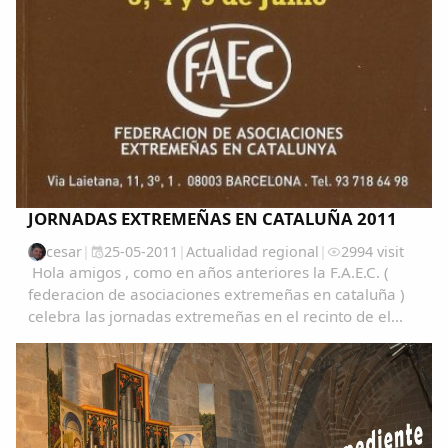
JORNADAS EXTREMEÑAS EN CATALUÑA 2011
cesar
|
25-05-2011
|
Actualidad regional
|
2994 visit
Hola amigos , como en años anteriores la F.A.E.C. (
federacion de asociaciones extremeñas en cataluña )
celebra las jornadas extremeñas en el recinto de el
Parc Nou en El Prat de Llobregat los dias 3 , 4 y 5 de
Comparte
junio . VIERNES 3 DE JUNIO 10 00 H...
Compartir en Facebook
Compartir en Twitter