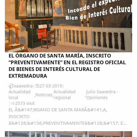
Copiar enlace
EL ÓRGANO DE SANTA MARÍA, INSCRITO
“PREVENTIVAMENTE” EN EL REGISTRO OFICIAL
DE BIENES DE INTERÉS CULTURAL DE
EXTREMADURA
saavedra
|
27-03-2019
|
Actualidad
Actualidad
Julio Saavedra -
,
Noticias
,
,
local
regional
Opiniones
|
2573 visit
EL Ã&#147;RGANO DE SANTA MARÃ&#141;A,
INSCRITO
â&#128;&#156;PREVENTIVAMENTEâ&#128;&#157; EN
EL REGISTRO OFICIAL DE BIENES DE INTERÃ&#137;S
CULTURAL DE EXTREMADURA El martes 26 de marzo