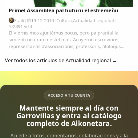
Primel Assamblea pal huturu el estremeñu
Fraili
|
19-12-2010
|
Cultura
,
Actualidad regional
|
2391 visit
El Viernis mos ajuntémus pocus, pero pa prantal la
simienti no eran mestel mas. Acuyerun escrevioris,
representantis d’associacionis, professoris, filólogus,
políticus i amantis la cultura estremeña. El ordin el dia
tocava quatru puntus, en cuyus dos...
Ver todos los artículos de Actualidad regional →
ACCESO A TU CUENTA
Mantente siempre al día con
Garrovillas y entra al catálogo
completo de Alkonetara.
Accede a fotos, comentarios, colaboraciones y a la