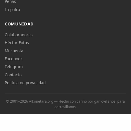
Peñas
La palra
COMUNIDAD
Colaboradores
Héctor Fotos
Mi cuenta
Facebook
Telegram
Contacto
Política de privacidad
© 2001–2026 Alkonetara.org — Hecho con cariño por garrovillanos, para
garrovillanos.