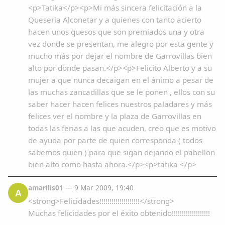
Dichos
<p>Tatika</p><p>Mi más sincera felicitación a la
Queseria Alconetar y a quienes con tanto acierto
hacen unos quesos que son premiados una y otra
Cancionero Local
vez donde se presentan, me alegro por esta gente y
mucho más por dejar el nombre de Garrovillas bien
Apodos
alto por donde pasan.</p><p>Felicito Alberto y a su
mujer a que nunca decaigan en el ánimo a pesar de
Peñas
las muchas zancadillas que se le ponen , ellos con su
saber hacer hacen felices nuestros paladares y más
felices ver el nombre y la plaza de Garrovillas en
La palra
todas las ferias a las que acuden, creo que es motivo
de ayuda por parte de quien corresponda ( todos
Modo oscuro
sabemos quien ) para que sigan dejando el pabellon
bien alto como hasta ahora.</p><p>tatika </p>
amarilis01
— 9 Mar 2009, 19:40
A
<strong>Felicidades!!!!!!!!!!!!!!!!!!!!</strong>
Muchas felicidades por el éxito obtenido!!!!!!!!!!!!!!!!!!!