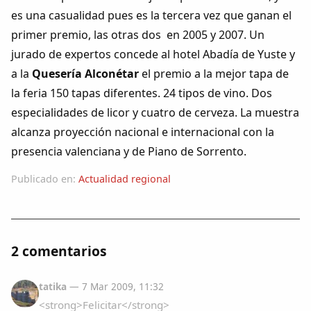
Colaboradores
es una casualidad pues es la tercera vez que ganan el
primer premio, las otras dos en 2005 y 2007. Un
AlkoTV
jurado de expertos concede al hotel Abadía de Yuste y
a la
Quesería Alconétar
el premio a la mejor tapa de
Biblioteca
la feria 150 tapas diferentes. 24 tipos de vino. Dos
especialidades de licor y cuatro de cerveza. La muestra
Periódico Alconétar
alcanza proyección nacional e internacional con la
presencia valenciana y de Piano de Sorrento.
Foros
Publicado en:
Actualidad regional
Idiosincrasia
Diccionario
2 comentarios
Traductor
tatika
— 7 Mar 2009, 11:32
<strong>Felicitar</strong>