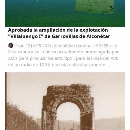
Aprobada la ampliación de la explotación
"Villaluengo I" de Garrovillas de Alconétar
cesar
|
14-05-2011
|
Actualidad regional
|
3455 visit
Esta cantera es la única actualmente homologada por
ADIF para producir balasto tipo I para las vías del AVE
en un radio de 100 km y está estratégicamente
ubicada a menos de 5 Km del trazado del AVE en
algunos tramos.13/05/2011 ...