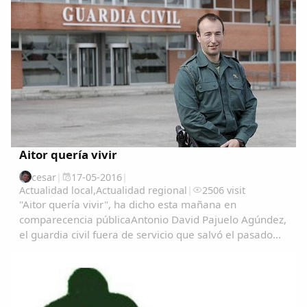
de 2019 el Boletín Oficial de Extremadura (DOE)
publicó una...
Aitor quería vivir
cesar
|
17-05-2016
|
Actualidad local
,
Actualidad regional
|
2506 visit
"Aitor quería vivir", ha dicho esta mañana en
comparecencia públicaAntonio David Pajuelo Agúndez,
el guardia civil fuera de servicio que salvó el pasado
sábado a un bebé en Garrovillas de Alconétar. Pajuelo
tiene 37 años, es natural de Valdefuentes...