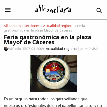
Alkonetara
»
Secciones
»
Actualidad regional
» Feria
gastronómica en la plaza Mayor de Cáceres
Iniciar sesión
Feria gastronómica en la plaza
Mayor de Cáceres
Wifredo
|
07-03-2009
|
Actualidad regional
|
1440 visit
Mi Cuenta
El Tiempo
Actualidad
Comunidad
Es un orgullo para todos los garrovillanos que
nuestros profesionales dejen el pabellon tan alto, y no