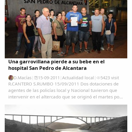
Una garrovillana pierde a su bebe en el
hospital San Pedro de Alcantara
D.Macías
|
15-09-2011
|
Actualidad local
|
5423 visit
R.CANTERO S.RUMBO 15/09/2011 Dos dotaciones de
agentes de las policías local y Nacional tuvieron que
intervenir en el altercado que se originó el martes por
la tarde en la sala de espera del Materno del Hospital
San Pedro de Alcántara cuando los...