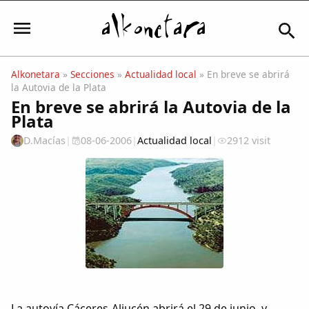
Alkonetara
»
Secciones
»
Actualidad local
» En breve se abrirá
la Autovia de la Plata
Iniciar sesión
En breve se abrirá la Autovia de la
Plata
D.Macías
|
08-06-2006
|
Actualidad local
|
2912 visit
Mi Cuenta
El Tiempo
Actualidad
Comunidad
La autovía Cáceres-Aljucén abrirá el 29 de junio, y