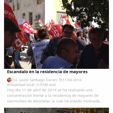
Escandalo en la residencia de mayores
Fco. Javier Santiago Duran
|
11-04-2014
|
Actualidad local
|
5746 visit
Hoy día 11 de abril de 2014 se ha realizado una
concentración frente a la residencia de mayores de
Garrovillas de Alconetar, la cual ha estado motivada
por los sucesos acaecidos al haberse llevado acabo el
despido, a todas luces improcedente, de...