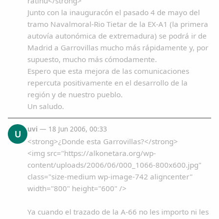
ratinu</strong>
Junto con la inauguracón el pasado 4 de mayo del
tramo Navalmoral-Rio Tietar de la EX-A1 (la primera
autovía autonómica de extremadura) se podrá ir de
Madrid a Garrovillas mucho más rápidamente y, por
Comparte
supuesto, mucho más cómodamente.
Compartir en Facebook
Espero que esta mejora de las comunicaciones
repercuta positivamente en el desarrollo de la
Compartir en Twitter
región y de nuestro pueblo.
Un saludo.
uvi
— 18 Jun 2006, 00:33
U
<strong>¿Donde esta Garrovillas?</strong>
<img src="https://alkonetara.org/wp-
Copiar enlace
content/uploads/2006/06/000_1066-800x600.jpg"
class="size-medium wp-image-742 aligncenter"
width="800" height="600" />
Ya cuando el trazado de la A-66 no les importo ni les