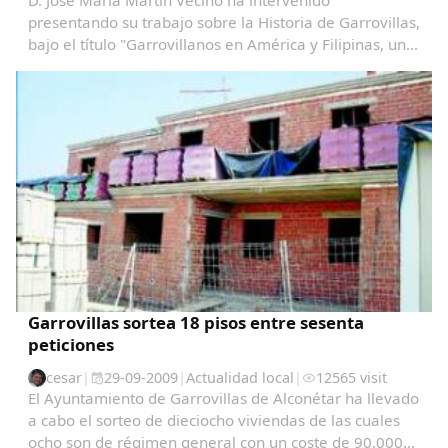
D. José María Martín Vecino ha intervenido
presentando su trabajo sobre la Historia de Garrovillas,
bajo el título "Garrovillanos en América y Filipinas, una
aproximación cartográfica" Garrovillanos-en-
AmeÃ&#140;&#129;rica-y-Filipinas-una...
Garrovillas sortea 18 pisos entre sesenta
peticiones
cesar
|
29-09-2009
|
Actualidad local
|
12565 visit
El Ayuntamiento de Garrovillas de Alconétar ha llevado
a cabo el sorteo de dieciocho viviendas de las cuales
ocho son de régimen general con un coste de 90.000