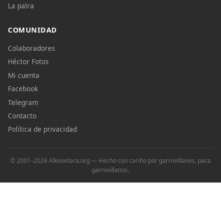
La palra
COMUNIDAD
Colaboradores
Héctor Fotos
Mi cuenta
Facebook
Telegram
Contacto
Política de privacidad
© 2001–2026 Alkonetara.org — Hecho con cariño por garrovillanos, para
garrovillanos.