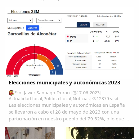
euros cada una y diez de régimen especial de unos
80.000 euros....
Elecciones municipales y autonómicas 2023
Fco. Javier Santiago Duran
|
17-06-2023
|
Actualidad local
,
Politica Local
,
Noticias
|
12379 visit
Las elecciones municipales y autonómicas en España
se llevaron a cabo el 28 de mayo de 2023 con una
participación en nuestro pueblo del 79.52%, o lo que es
lo mismo1363 garrovillanos ejercieron su derecho al
voto. Se eligieron este año 9 concejales...