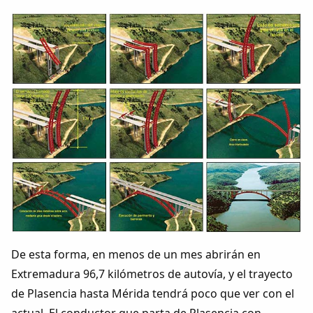
Dichos
Cancionero Local
Apodos
Peñas
La palra
Modo oscuro
De esta forma, en menos de un mes abrirán en
Extremadura 96,7 kilómetros de autovía, y el trayecto
de Plasencia hasta Mérida tendrá poco que ver con el
actual. El conductor que parta de Plasencia con