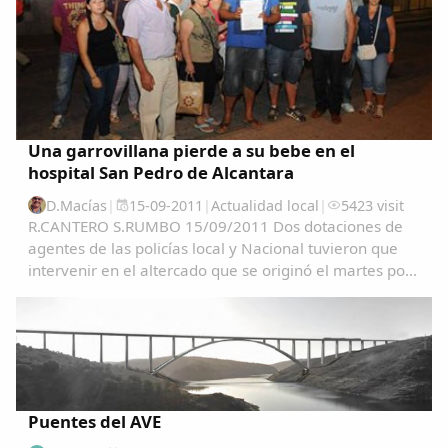
Una garrovillana pierde a su bebe en el
hospital San Pedro de Alcantara
D.Macías
|
15-09-2011
|
Actualidad local
|
5423 visit
R.CANTERO S.RUMBO 15/09/2011 Dos dotaciones de
agentes de las policías local y Nacional tuvieron que
intervenir en el altercado que se originó el martes por
la tarde en la sala de espera del Materno del Hospital
San Pedro de Alcántara cuando los...
Puentes del AVE