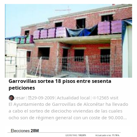
aproximación cartográfica" Garrovillanos-en-
AmeÃ&#140;&#129;rica-y-Filipinas-una...
Garrovillas sortea 18 pisos entre sesenta
peticiones
cesar
|
29-09-2009
|
Actualidad local
|
12565 visit
El Ayuntamiento de Garrovillas de Alconétar ha llevado
a cabo el sorteo de dieciocho viviendas de las cuales
ocho son de régimen general con un coste de 90.000
euros cada una y diez de régimen especial de unos
80.000 euros....