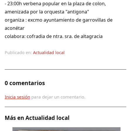
Dichos
- 23:00h verbena popular en la plaza de colon,
amenizada por la orquesta "antigona"
Cancionero Local
organiza : excmo ayuntamiento de garrovillas de
aconétar
Apodos
colabora: cofradia de ntra. sra. de altagracia
Peñas
Publicado en:
Actualidad local
La palra
0 comentarios
Modo oscuro
Inicia sesión
para dejar un comentario.
Más en Actualidad local