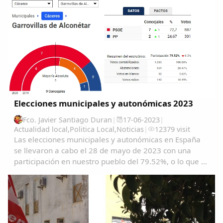
Elecciones municipales y autonómicas 2023
Fco. Javier Santiago Duran
|
17-06-2023
|
Actualidad local
,
Politica Local
,
Noticias
|
12379 visit
Las elecciones municipales y autonómicas en España
se llevaron a cabo el 28 de mayo de 2023 con una
participación en nuestro pueblo del 79.52%, o lo que es
lo mismo1363 garrovillanos ejercieron su derecho al
voto. Se eligieron este año 9 concejales...