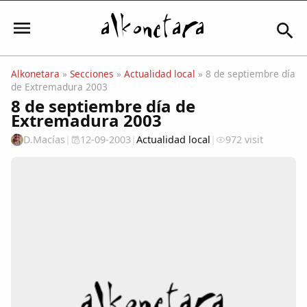
Alkonetara
»
Secciones
»
Actualidad local
» 8 de septiembre día
de Extremadura 2003
Iniciar sesión
8 de septiembre día de
Extremadura 2003
D.Macías
|
12-09-2003
|
Actualidad local
|
972 visit
Mi Cuenta
El Tiempo
Actualidad
Comunidad