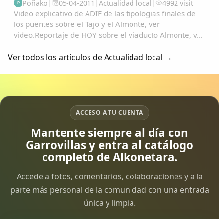
Poñako
|
05-04-2011
|
Actualidad local
|
4992 visit
P
Video explicativo de ADIF de las tipologias finales de
los puentes sobre el Tajo y el Almonte, ver
video.Reportaje de HOY sobre el viaducto Almonte, ver
video.Imagenes del viaducto Almonte y un trazado
sobre google earth....
Ver todos los artículos de Actualidad local →
ACCESO A TU CUENTA
Mantente siempre al día con
Garrovillas y entra al catálogo
completo de Alkonetara.
Accede a fotos, comentarios, colaboraciones y a la
parte más personal de la comunidad con una entrada
única y limpia.