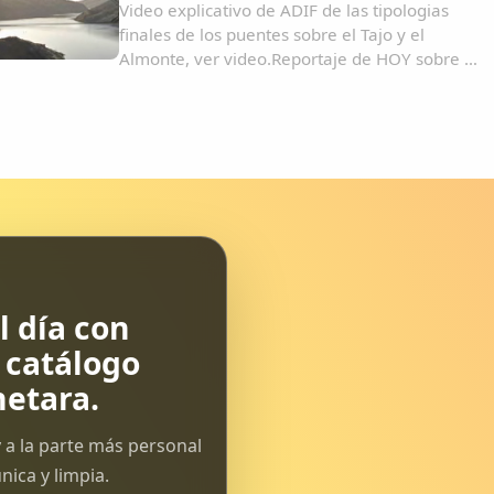
Video explicativo de ADIF de las tipologias
finales de los puentes sobre el Tajo y el
Almonte, ver video.Reportaje de HOY sobre el
viaducto Almonte, ver video.Imagenes del
viaducto Almonte y un trazado sobre google
earth....
 día con
l catálogo
etara.
 a la parte más personal
ica y limpia.