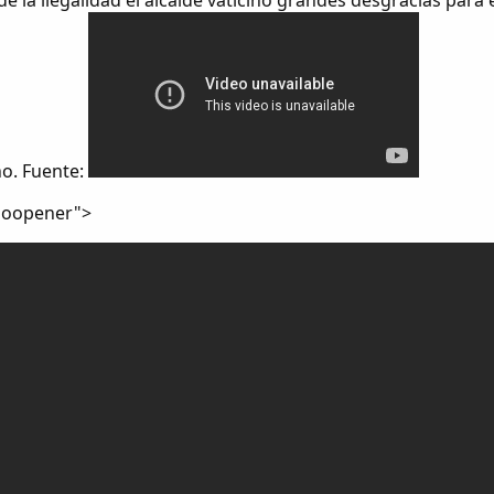
e la ilegalidad el alcalde vaticino grandes desgracias para 
o. Fuente:
"noopener">