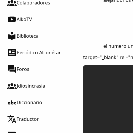
alejándonos d
Colaboradores
AlkoTV
Biblioteca
el numero un
Periódico Alconétar
target="_blank" rel=
Foros
Idiosincrasia
Diccionario
Traductor