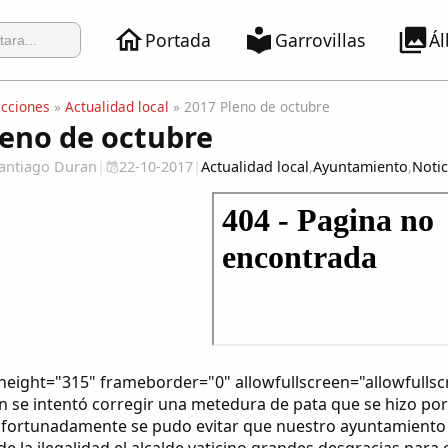
Portada
Garrovillas
Á
ecciones
»
Actualidad local
» 2017 Pleno de octubre
leno de octubre
 Santiago Duran
|
22-10-2017
|
Actualidad local
,
Ayuntamiento
,
Notic
height="315" frameborder="0" allowfullscreen="allowfulls
ón se intentó corregir una metedura de pata que se hizo po
afortunadamente se pudo evitar que nuestro ayuntamiento vo