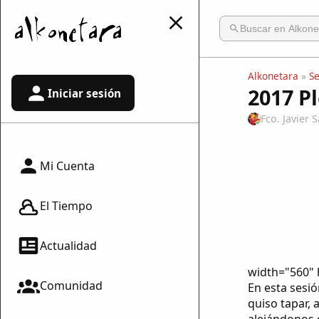
Alkonetara
»
S
2017 P
Iniciar sesión
Fco. Javier
Mi Cuenta
El Tiempo
Actualidad
width="560" 
Comunidad
En esta sesi
quiso tapar, 