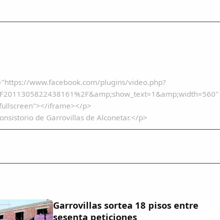
rc="https://www.facebook.com/plugins/video.php?
F2011305822438161%2F&amp;show_text=1&amp;width=560"
wfullscreen"></iframe></p>
onsistorio de Garrovillas de Alconetar.</p>
Garrovillas sortea 18 pisos entre
sesenta peticiones