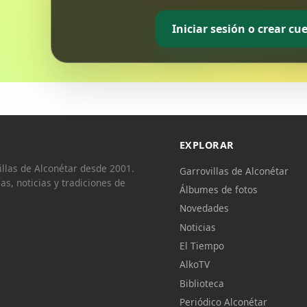
Iniciar sesión o crear cu
EXPLORAR
llas de Alconétar desde 2001.
Garrovillas de Alconétar
ías, noticias y tradiciones de
Álbumes de fotos
Novedades
Noticias
El Tiempo
AlkoTV
Biblioteca
Periódico Alconétar