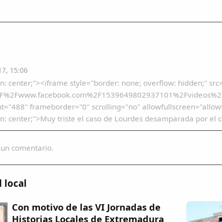
7, 15:06
ign: center;"><iframe style="border: none; overflow: hidden;" s
2F%2Fwww.facebook.com%2F1539649802937101%2Fvideos%2
t="488" frameborder="0" scrolling="no" allowfullscreen="allo
gn: center;">Muy triste el caso de Lourdes desamparada por el c
 un comentario.
 local
Con motivo de las VI Jornadas de
Historias Locales de Extremadura