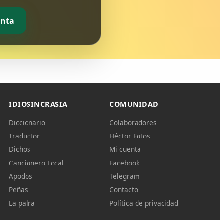
enta
IDIOSINCRASIA
COMUNIDAD
Diccionario
Colaboradores
Traductor
Héctor Fotos
Dichos
Mi cuenta
Cancionero Local
Facebook
Apodos
Telegram
Peñas
Contacto
La palra
Política de privacidad