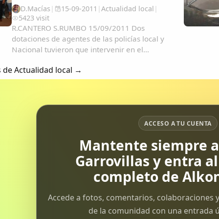
D.Macías
|
15-09-2011
|
Actualidad local
|
5423 visit
R.CANTERO S.RUMBO 15/09/2011 Dos
dotaciones de agentes de las policías local y
Nacional tuvieron que intervenir en el
altercado que se originó el martes por la
s de Actualidad local →
tarde en la sala de espera del Materno del
Hospital San Pedro de Alcántara cuando los...
ACCESO A TU CUENTA
Mantente siempre al
Garrovillas y entra a
completo de Alkon
Accede a fotos, comentarios, colaboraciones y
de la comunidad con una entrada ún