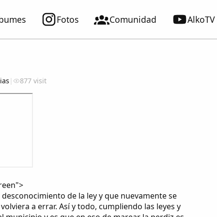
lbumes
Fotos
Comunidad
AlkoTV
ias
|
877 visit
creen">
r desconocimiento de la ley y que nuevamente se
lviera a errar. Así y todo, cumpliendo las leyes y