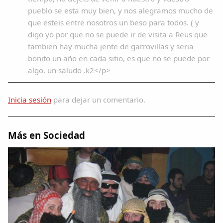
pueblo se esta muy bien, y nos alegramos mucho de
que esteis entre nosotros un beso para todos. ( y
digo yo por que no se puede ir de visita a Reus que
tambien hay mucha jente de garrovillas y seria
bonito un año en cada sitio, es que no se puede por
algo. un saludo .k2</p>
Inicia sesión
para dejar un comentario.
Más en Sociedad