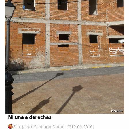
Copiar enlace
Ni una a derechas
Fco. Javier Santiago Duran
|
19-06-2016
|