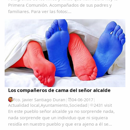
Primera Comunión. Acompañados de sus padres y
familiares. Para ver las fotos:
https://alkonetara.org/fotografia/garrovillas_desde_el_2
Los compañeros de cama del señor alcalde
Fco. Javier Santiago Duran
|
04-06-2017
|
Actualidad local
,
Ayuntamiento
,
Sociedad
|
2431 visit
En este pueblo señor alcalde ya no sorprende nada,
nada sorprende que un individuo que ni siquiera
residía en nuestro pueblo y que era ajeno a él se