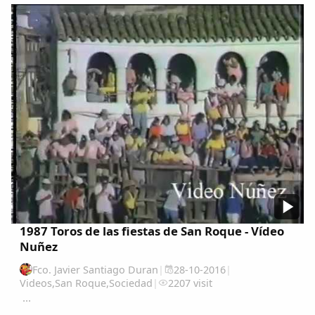
presentara por una lista independiente (AIG),
consiguiera ser elegido alcalde y que después de
unos...
1987 Toros de las fiestas de San Roque - Vídeo
Nuñez
Fco. Javier Santiago Duran
|
28-10-2016
|
Videos
,
San Roque
,
Sociedad
|
2207 visit
...