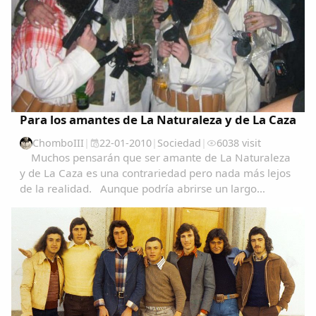
Para los amantes de La Naturaleza y de La Caza
ChomboIII
|
22-01-2010
|
Sociedad
|
6038 visit
Muchos pensarán que ser amante de La Naturaleza
y de La Caza es una contrariedad pero nada más lejos
de la realidad. Aunque podría abrirse un largo
debate, por ahora, será en otro momento....