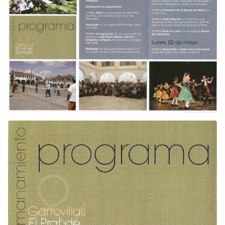
Dichos
Cancionero Local
Apodos
Peñas
La palra
Modo oscuro