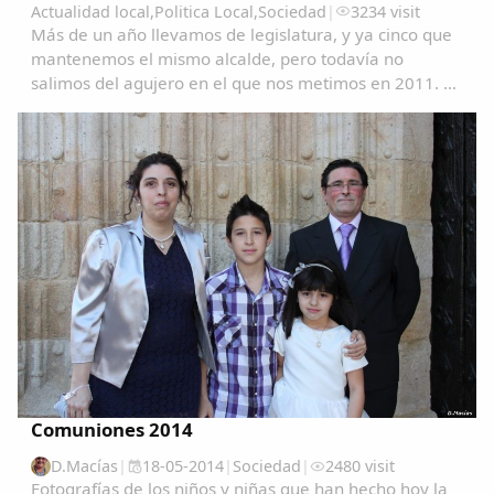
Actualidad local
,
Politica Local
,
Sociedad
|
3234 visit
Más de un año llevamos de legislatura, y ya cinco que
mantenemos el mismo alcalde, pero todavía no
salimos del agujero en el que nos metimos en 2011. Ya
vamos a dejar como problemas menores (que no lo
son):· la falta de productos y accesorios...
Comuniones 2014
D.Macías
|
18-05-2014
|
Sociedad
|
2480 visit
Fotografías de los niños y niñas que han hecho hoy la