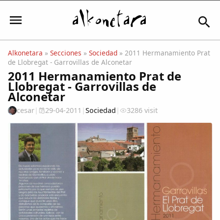
Alkonetara
»
Secciones
»
Sociedad
» 2011 Hermanamiento Prat
de Llobregat - Garrovillas de Alconetar
Iniciar sesión
2011 Hermanamiento Prat de
Llobregat - Garrovillas de
Alconetar
cesar
|
29-04-2011
|
Sociedad
|
3286 visit
Mi Cuenta
El Tiempo
Actualidad
Comunidad