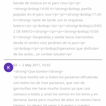
banda de música en el parc nou</p><p>
<strong>&nbsp;14:00 h</strong>&nbsp; paella
popular en el parc nou</p><p><strong>&nbsp;17:30
h</strong> baile de tarde con la orquesta
bolero</p><p>&nbsp;</p><p><strong>&nbsp;LUNES
2 DE MAYO</strong></p><p><strong>&nbsp;10:00
h</strong> Despedida y salida hacia Garrovillas
desde el centro civic Jardines de la pau</p>
<p>&nbsp;</p><p>&nbsp;Esperamos que disfruten
de los actos , un cordial saludo</p>
k2
— 2 May 2011, 10:32
K
<strong>Que bonito</strong>
<p>Que bonito ver a todos los paisanos difrutando
con todos los de mas paisanos, que van de
garrovillas me hace mucha ilusion ya que casi
conosco a todos y unos los vemos en los toros y en
Semana Santa pero muchos de ellos no vienen hace
tiempo, no dejeis de venir a nuestro y vuestro