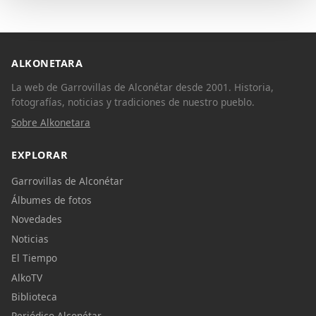
ALKONETARA
La web de Garrovillas de Alconétar desde 2001. Historia,
fotografías, noticias y tradiciones de nuestro pueblo.
Sobre Alkonetara
EXPLORAR
Garrovillas de Alconétar
Álbumes de fotos
Novedades
Noticias
El Tiempo
AlkoTV
Biblioteca
Periódico Alconétar