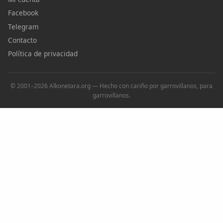
Facebook
Telegram
Contacto
Política de privacidad
© 2001–2026 Alkonetara.org — Hecho con cariño por garrovillanos, para
garrovillanos.