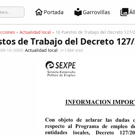
Portada
Garrovillas
Á
ecciones
»
Actualidad local
» 16 Puestos de Trabajo del Decreto 127/
stos de Trabajo del Decreto 127
09-10-2009
|
Actualidad local
|
1364 visit