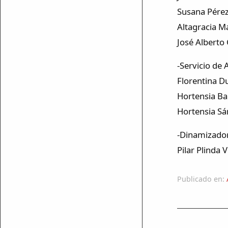
Susana Pérez
Altagracia M
mparte
José Alberto 
mpartir
-Servicio de 
Florentina D
cebook
mpartir
Hortensia B
 Twitter
Hortensia Sá
-Dinamizador
Pilar Plinda 
ar enlace
Publicado en: