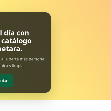
 día con
l catálogo
etara.
 a la parte más personal
ica y limpia.
enta