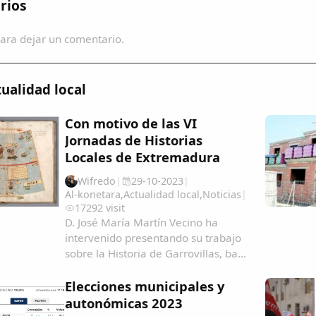
rios
ara dejar un comentario.
ualidad local
Con motivo de las VI
Jornadas de Historias
Locales de Extremadura
Wifredo
|
29-10-2023
|
Al-konetara
,
Actualidad local
,
Noticias
|
17292 visit
D. José María Martín Vecino ha
intervenido presentando su trabajo
sobre la Historia de Garrovillas, bajo
el título "Garrovillanos en América y
Filipinas, una aproximación
Elecciones municipales y
cartográfica" Garrovillanos-en-
autonómicas 2023
AmeÃ&#140;&#129;rica-y-Filipinas-