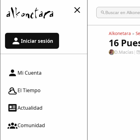
Alkonetara
»
S
16 Pue
Iniciar sesión
D.Macías
|
Mi Cuenta
El Tiempo
Actualidad
Comunidad