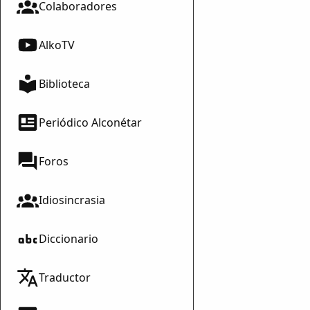
Colaboradores
AlkoTV
Biblioteca
Periódico Alconétar
Foros
Idiosincrasia
Diccionario
Traductor