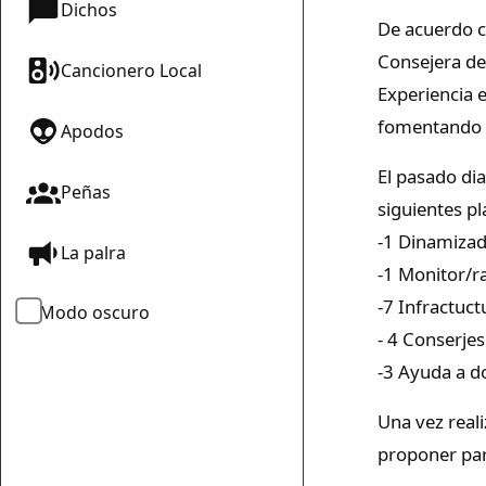
Dichos
De acuerdo c
Consejera de
Cancionero Local
Experiencia 
fomentando a
Apodos
El pasado dia
Peñas
siguientes pl
-1 Dinamizad
La palra
-1 Monitor/r
-7 Infractuct
Modo oscuro
- 4 Conserjes
-3 Ayuda a d
Una vez real
proponer par