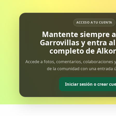
la sala de espera del Materno del
Hospital San Pedro de Alcántara
cuando los...
ACCESO A TU CUENTA
Mantente siempre al
Garrovillas y entra a
completo de Alkon
Accede a fotos, comentarios, colaboraciones y
de la comunidad con una entrada ún
Iniciar sesión o crear cu