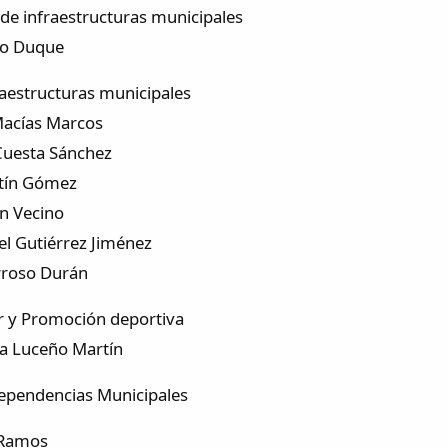
ª de infraestructuras municipales
io Duque
raestructuras municipales
acías Marcos
Cuesta Sánchez
tín Gómez
án Vecino
el Gutiérrez Jiménez
rroso Durán
r y Promoción deportiva
a Luceño Martín
ependencias Municipales
 Ramos