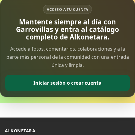
ACCESO A TU CUENTA
Vía Crucis Solidario
Mantente siempre al día con
7 Apr 2026
Garrovillas y entra al catálogo
completo de Alkonetara.
Fotoalbum Viernes Santo
6 Apr 2026
Accede a fotos, comentarios, colaboraciones y a la
parte más personal de la comunidad con una entrada
única y limpia.
Presentación libro de Salvador Valle
30 Mar 2026
Iniciar sesión o crear cuenta
Traslado de la Virgen de los Dolores a la ermita
de la Soledad
14 Mar 2026
Video del almendro en flor 2026
8 Mar 2026
ALKONETARA