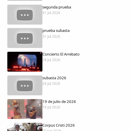
Dichos
segunda prueba
31 Jul 2026
Cancionero Local
prueba subasta
Apodos
31 Jul 2026
Peñas
Concierto El Arrebato
28 Jul 2026
La palra
subasta 2026
Modo oscuro
24 Jul 2026
19 de julio de 2026
19 Jul 2026
Corpus Cristi 2026
20 Jun 2026