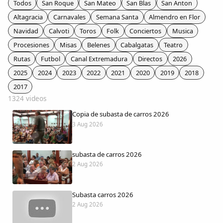
Todos
San Roque
San Mateo
San Blas
San Anton
Colaboradores
Altagracia
Carnavales
Semana Santa
Almendro en Flor
Navidad
Calvoti
Toros
Folk
Conciertos
Musica
AlkoTV
Procesiones
Misas
Belenes
Cabalgatas
Teatro
Rutas
Futbol
Canal Extremadura
Directos
2026
Biblioteca
2025
2024
2023
2022
2021
2020
2019
2018
2017
Periódico Alconétar
1324 videos
Copia de subasta de carros 2026
Foros
3 Aug 2026
Idiosincrasia
subasta de carros 2026
2 Aug 2026
Diccionario
Subasta carros 2026
Traductor
2 Aug 2026