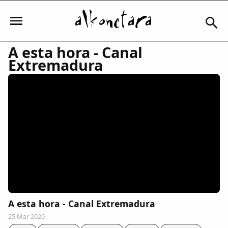
A esta hora - Canal
Extremadura
Iniciar sesión
Mi Cuenta
El Tiempo
Actualidad
A esta hora - Canal Extremadura
Comunidad
25 Mar 2020