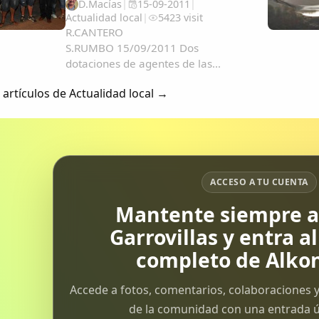
D.Macías
|
15-09-2011
|
Actualidad local
|
5423 visit
R.CANTERO
S.RUMBO 15/09/2011 Dos
dotaciones de agentes de las
policías local y Nacional tuvieron
 artículos de Actualidad local →
que intervenir en el altercado que
se originó el martes por la tarde en
la sala de espera del Materno del
Hospital San Pedro de Alcántara
cuando los...
ACCESO A TU CUENTA
Mantente siempre al
Garrovillas y entra a
completo de Alkon
Accede a fotos, comentarios, colaboraciones y
de la comunidad con una entrada ún