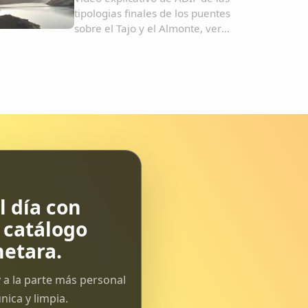
tipologias finales de los puentes
sobre el Tajo y el Almonte, ver
video.Reportaje de HOY sobre el
viaducto Almonte, ver
video.Imagenes del viaducto
Almonte y un trazado sobre google
earth....
 día con
l catálogo
etara.
 a la parte más personal
ica y limpia.