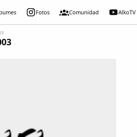
lbumes
Fotos
Comunidad
AlkoTV
03
003