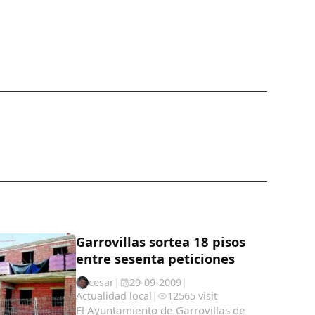
Garrovillas sortea 18 pisos
entre sesenta peticiones
cesar
|
29-09-2009
|
Actualidad local
|
12565 visit
El Ayuntamiento de Garrovillas de