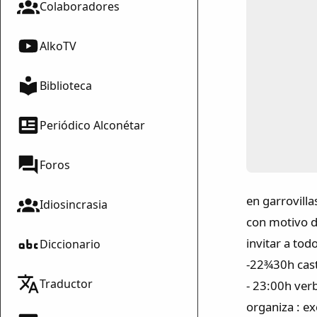
Colaboradores
AlkoTV
Biblioteca
Periódico Alconétar
Foros
en garrovilla
Idiosincrasia
con motivo d
invitar a tod
Diccionario
-22¾30h casti
Traductor
- 23:00h ver
organiza : e