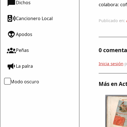
Dichos
colabora: cof
Cancionero Local
Publicado en:
Apodos
0 comenta
Peñas
Inicia sesión
p
La palra
Modo oscuro
Más en Act
mparte
mpartir