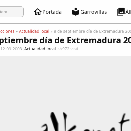
Portada
Garrovillas
Á
ecciones
»
Actualidad local
» 8 de septiembre día de Extremadura 20
eptiembre día de Extremadura 2
12-09-2003
|
Actualidad local
|
972 visit