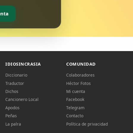
enta
IDIOSINCRASIA
COMUNIDAD
Diccionario
Colaboradores
Traductor
Héctor Fotos
Dichos
Mi cuenta
Cancionero Local
Facebook
Apodos
Telegram
Peñas
Contacto
La palra
Política de privacidad