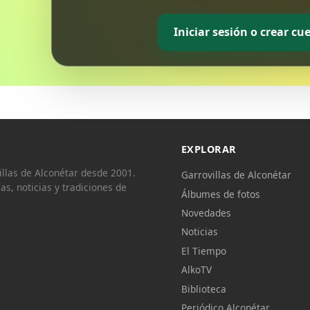
Iniciar sesión o crear cu
EXPLORAR
llas de Alconétar desde 2001.
Garrovillas de Alconétar
ías, noticias y tradiciones de
Álbumes de fotos
Novedades
Noticias
El Tiempo
AlkoTV
Biblioteca
Periódico Alconétar