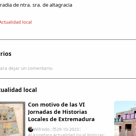
radia de ntra. sra. de altagracia
Actualidad local
rios
ara dejar un comentario.
ualidad local
Con motivo de las VI
Jornadas de Historias
Locales de Extremadura
Wifredo
|
29-10-2023
|
Al-konetara
,
Actualidad local
,
Noticias
|