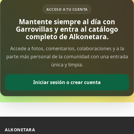
ACCESO A TU CUENTA
Vía Crucis Solidario
Mantente siempre al día con
7 Apr 2026
Garrovillas y entra al catálogo
completo de Alkonetara.
Fotoalbum Viernes Santo
6 Apr 2026
Accede a fotos, comentarios, colaboraciones y a la
parte más personal de la comunidad con una entrada
única y limpia.
Presentación libro de Salvador Valle
30 Mar 2026
Iniciar sesión o crear cuenta
Traslado de la Virgen de los Dolores a la ermita
de la Soledad
14 Mar 2026
Video del almendro en flor 2026
8 Mar 2026
ALKONETARA