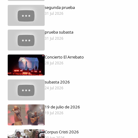
Dichos
segunda prueba
31 Jul 2026
Cancionero Local
prueba subasta
Apodos
31 Jul 2026
Peñas
Concierto El Arrebato
28 Jul 2026
La palra
subasta 2026
Modo oscuro
24 Jul 2026
19 de julio de 2026
19 Jul 2026
Corpus Cristi 2026
20 Jun 2026