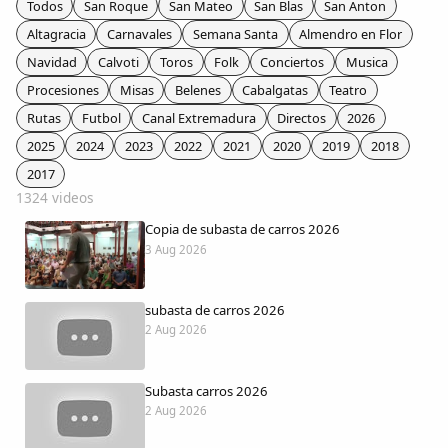
Todos
San Roque
San Mateo
San Blas
San Anton
Colaboradores
Altagracia
Carnavales
Semana Santa
Almendro en Flor
Navidad
Calvoti
Toros
Folk
Conciertos
Musica
AlkoTV
Procesiones
Misas
Belenes
Cabalgatas
Teatro
Rutas
Futbol
Canal Extremadura
Directos
2026
Biblioteca
2025
2024
2023
2022
2021
2020
2019
2018
2017
Periódico Alconétar
1324 videos
Copia de subasta de carros 2026
Foros
3 Aug 2026
Idiosincrasia
subasta de carros 2026
2 Aug 2026
Diccionario
Subasta carros 2026
Traductor
2 Aug 2026