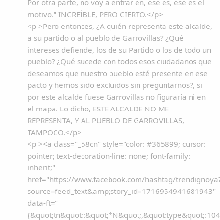
Por otra parte, no voy a entrar en, ese es, ese es el
motivo." INCREÍBLE, PERO CIERTO.</p>
<p >Pero entonces, ¿A quién representa este alcalde,
a su partido o al pueblo de Garrovillas? ¿Qué
intereses defiende, los de su Partido o los de todo un
pueblo? ¿Qué sucede con todos esos ciudadanos que
deseamos que nuestro pueblo esté presente en ese
pacto y hemos sido excluidos sin preguntarnos?, si
por este alcalde fuese Garrovillas no figuraría ni en
el mapa. Lo dicho, ESTE ALCALDE NO ME
REPRESENTA, Y AL PUEBLO DE GARROVILLAS,
TAMPOCO.</p>
<p ><a class="_58cn" style="color: #365899; cursor:
pointer; text-decoration-line: none; font-family:
inherit;"
href="https://www.facebook.com/hashtag/trendignoya
source=feed_text&amp;story_id=1716954941681943"
data-ft="
{&quot;tn&quot;:&quot;*N&quot;,&quot;type&quot;:104