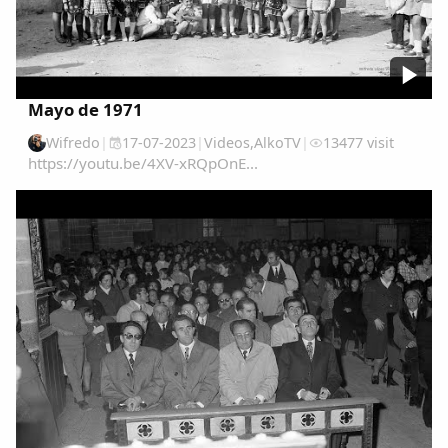
Mayo de 1971
Wifredo
|
17-07-2023
|
Videos
,
AlkoTV
|
13477 visit
https://youtu.be/4XV-xRQpOnE...