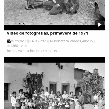
Video de fotografias, primavera de 1971
Wifredo
|
14-05-2023
|
Al-konetara
,
Videos
,
AlkoTV
|
13681 visit
https://youtu.be/kHxKztgxETs...