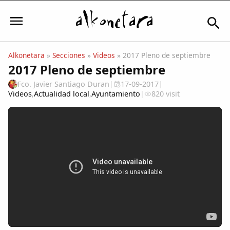
Alkonetara
»
Secciones
»
Videos
» 2017 Pleno de septiembre
2017 Pleno de septiembre
Iniciar sesión
Fco. Javier Santiago Duran
|
17-09-2017
|
Videos
,
Actualidad local
,
Ayuntamiento
|
820 visit
Mi Cuenta
El Tiempo
Actualidad
Comunidad