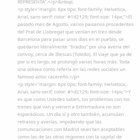
REPRESENTA".</p>&nbsp;
Dichos
<p style="margin: 6px 0px; font-family: Helvetica,
Arial, sans-serif; color: #1d2129; font-size: 14px;">El
Cancionero Local
pasado mes de Agosto, varios paisanos procedentes
del Prat de Llobregat que venían en tren desde
Apodos
Barcelona para pasar unos días en el pueblo, se
quedaron literalmente "tirados" por una avería del
convoy, cerca de Illescas (Toledo). El viaje que ya de
Peñas
por si es largo, se prolongó varias horas más. Toda
una odisea como refería en las redes sociales un
La palra
famoso actor cacereño.</p>
<p style="margin: 6px 0px; font-family: Helvetica,
Modo oscuro
Arial, sans-serif; color: #1d2129; font-size: 14px;">Y
es que como Ustedes saben, los problemas con los
trenes que van y vienen a Extremadura no son
esporádicos. Un día sí y otro también, acumulan
retrasos y averías, impidiendo que las
comunicaciones con Madrid sean tan aceptables
como las de las otras regiones con la capital de