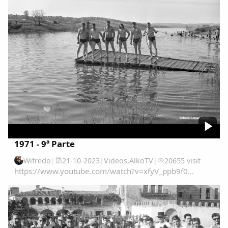
1971 - 9ª Parte
Wifredo
|
21-10-2023
|
Videos
,
AlkoTV
|
20655 visit
https://www.youtube.com/watch?v=xfyV_ppb9f0...