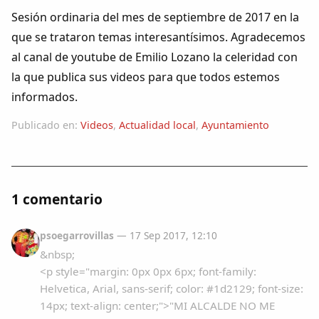
Colaboradores
Sesión ordinaria del mes de septiembre de 2017 en la
que se trataron temas interesantísimos. Agradecemos
AlkoTV
al canal de youtube de Emilio Lozano la celeridad con
la que publica sus videos para que todos estemos
Biblioteca
informados.
Publicado en:
Videos
,
Actualidad local
,
Ayuntamiento
Periódico Alconétar
Foros
1 comentario
Idiosincrasia
psoegarrovillas
— 17 Sep 2017, 12:10
Diccionario
&nbsp;
<p style="margin: 0px 0px 6px; font-family:
Traductor
Helvetica, Arial, sans-serif; color: #1d2129; font-size:
14px; text-align: center;">"MI ALCALDE NO ME