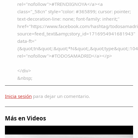
rel="nofollow">#TRENDIGNOYA</a><a
class="_58cn" style="color: #365899; cursor: pointer;
text-decoration-line: none; font-family: inherit;"
href="https://www.facebook.com/hashtag/todosamadr
source=feed_text&amp;story_id=1716954941681943"
data-ft="
{&quot;tn&quot;:&quot;*N&quot;,&quot;type&quot;:104
rel="nofollow">#TODOSAMADRID</a></p>
</div>
&nbsp;
Inicia sesión
para dejar un comentario.
Más en Videos