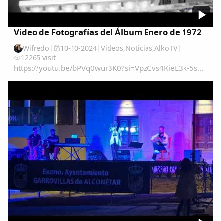
Video de Fotografías del Álbum Enero de 1972
Wifredo
|
10-10-2024
|
Videos
,
Noticias
,
AlkoTV
|
12265 visit
https://youtu.be/bPVq0wur3K0?si=VpzCvs4KieE3k-5s...