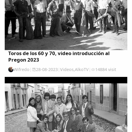
Comparte
Compartir en Facebook
Compartir en Twitter
Toros de los 60 y 70, video introducción al
Pregon 2023
Wifredo
|
28-08-2023
|
Videos
,
AlkoTV
|
14884 visit
Copiar enlace