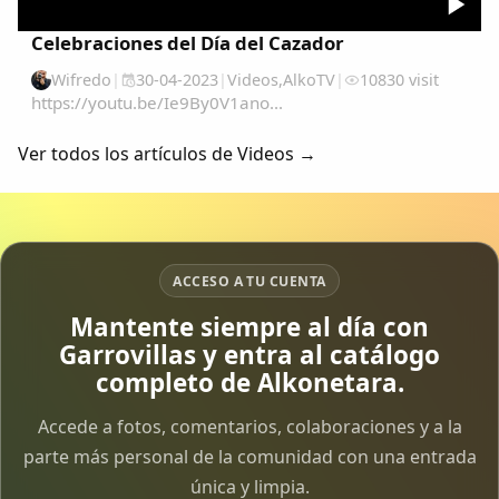
Celebraciones del Día del Cazador
Wifredo
|
30-04-2023
|
Videos
,
AlkoTV
|
10830 visit
https://youtu.be/Ie9By0V1ano...
Ver todos los artículos de Videos →
ACCESO A TU CUENTA
Mantente siempre al día con
Garrovillas y entra al catálogo
completo de Alkonetara.
Accede a fotos, comentarios, colaboraciones y a la
parte más personal de la comunidad con una entrada
única y limpia.