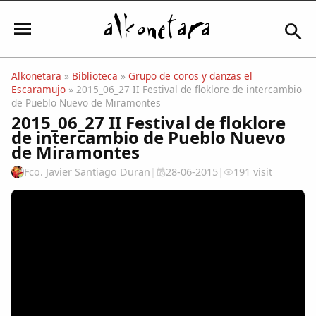
Alkonetara
»
Biblioteca
»
Grupo de coros y danzas el
Escaramujo
» 2015_06_27 II Festival de floklore de intercambio
Iniciar sesión
de Pueblo Nuevo de Miramontes
2015_06_27 II Festival de floklore
de intercambio de Pueblo Nuevo
de Miramontes
Mi Cuenta
Fco. Javier Santiago Duran
|
28-06-2015
|
191 visit
El Tiempo
Actualidad
Comunidad