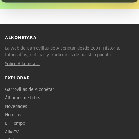
Dichos
Cancionero Local
ALKONETARA
Apodos
La web de Garrovillas de Alconétar desde 2001. Historia,
fotografías, noticias y tradiciones de nuestro pueblo.
Peñas
Sobre Alkonetara
La palra
EXPLORAR
Comparte
Garrovillas de Alconétar
Modo oscuro
Compartir en Facebook
Álbumes de fotos
Compartir en Twitter
Novedades
Noticias
El Tiempo
AlkoTV