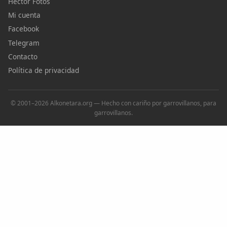
Héctor Fotos
Mi cuenta
Facebook
Telegram
Contacto
Política de privacidad
© 2001–2026 Alkonetara.org — Hecho con cariño por garrovillanos, para
garrovillanos.