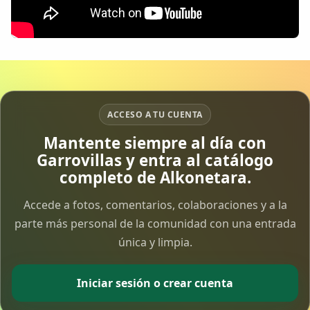
Colaboradores
AlkoTV
Biblioteca
ACCESO A TU CUENTA
Periódico Alconétar
Mantente siempre al día con
Garrovillas y entra al catálogo
Foros
completo de Alkonetara.
Idiosincrasia
Accede a fotos, comentarios, colaboraciones y a la
parte más personal de la comunidad con una entrada
Diccionario
única y limpia.
Traductor
Iniciar sesión o crear cuenta