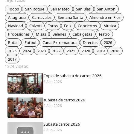
16 Jun 2020
Colaboradores
Todos
San Roque
San Mateo
San Blas
San Anton
Altagracia
Carnavales
Semana Santa
Almendro en Flor
AlkoTV
Navidad
Calvoti
Toros
Folk
Conciertos
Musica
Procesiones
Misas
Belenes
Cabalgatas
Teatro
Biblioteca
Rutas
Futbol
Canal Extremadura
Directos
2026
2025
2024
2023
2022
2021
2020
2019
2018
Periódico Alconétar
2017
1324 videos
Foros
Copia de subasta de carros 2026
3 Aug 2026
Idiosincrasia
subasta de carros 2026
Diccionario
2 Aug 2026
Traductor
Subasta carros 2026
2 Aug 2026