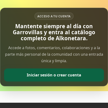
15 Apr 2026
ACCESO A TU CUENTA
Vía Crucis Solidario
7 Apr 2026
Mantente siempre al día con
Garrovillas y entra al catálogo
completo de Alkonetara.
Fotoalbum Viernes Santo
6 Apr 2026
Accede a fotos, comentarios, colaboraciones y a la
parte más personal de la comunidad con una entrada
Presentación libro de Salvador Valle
única y limpia.
30 Mar 2026
Iniciar sesión o crear cuenta
Traslado de la Virgen de los Dolores a la ermita
de la Soledad
14 Mar 2026
Video del almendro en flor 2026
8 Mar 2026