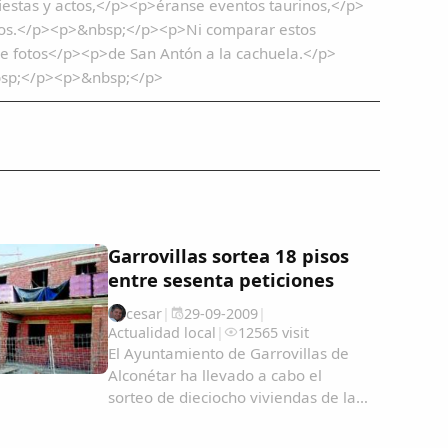
estas y actos,</p><p>éranse eventos taurinos,</p>
ngos.</p><p>&nbsp;</p><p>Ni comparar estos
e fotos</p><p>de San Antón a la cachuela.</p>
bsp;</p><p>&nbsp;</p>
Garrovillas sortea 18 pisos
entre sesenta peticiones
cesar
|
29-09-2009
|
Actualidad local
|
12565 visit
El Ayuntamiento de Garrovillas de
Alconétar ha llevado a cabo el
sorteo de dieciocho viviendas de las
cuales ocho son de régimen general
con un coste de 90.000 euros cada