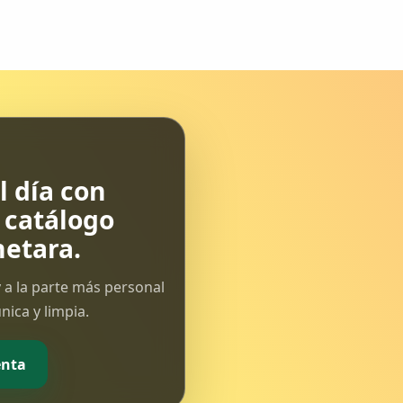
video.Imagenes del viaducto
Almonte y un trazado sobre google
earth....
 día con
l catálogo
etara.
 a la parte más personal
ica y limpia.
enta