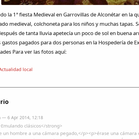
do la 1ª fiesta Medieval en Garrovillas de Alconétar en la 
do medieval, colchoneta para los niños y muchas tapas. Se
espués de tanta lluvia apetecía un poco de sol en buena a
s gastos pagados para dos personas en la Hospedería de Ex
ades Para ver las fotos aquí:
Actualidad local
rio
a
— 6 Apr 2014, 12:18
>Emulando clásicos</strong>
e un hombre a una cámara pegado,</p><p>érase una cámara con