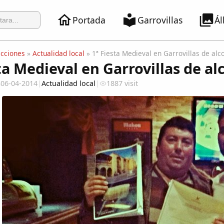
Portada
Garrovillas
Á
ecciones
»
Actualidad local
» 1ª Fiesta Medieval en Garrovillas de alc
ta Medieval en Garrovillas de a
06-04-2014
|
Actualidad local
|
1887 visit