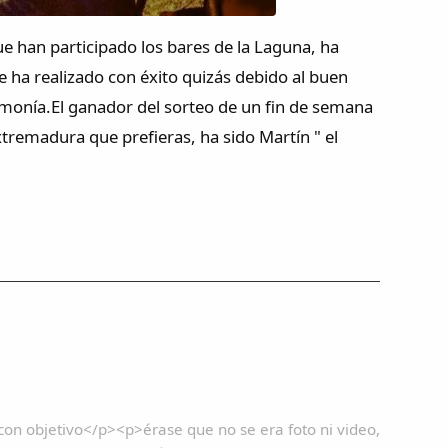
que han participado los bares de la Laguna, ha
 ha realizado con éxito quizás debido al buen
rmonía.El ganador del sorteo de un fin de semana
tremadura que prefieras, ha sido Martín " el
 objetivo</p><p>érase que no se era foto ni video,