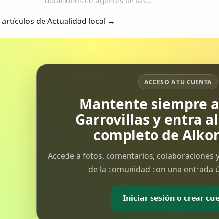
dotaciones de agentes de las
policías local y Nacional tuvieron
 artículos de Actualidad local →
que intervenir en el altercado que
se originó el martes por la tarde en
la sala de espera del Materno del
Hospital San Pedro de Alcántara
cuando los...
ACCESO A TU CUENTA
Mantente siempre al
Garrovillas y entra a
completo de Alkon
Accede a fotos, comentarios, colaboraciones y
de la comunidad con una entrada ún
Iniciar sesión o crear cu