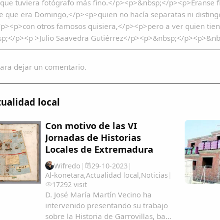
que tuviera fotógrafo más fino.</p><p>&nbsp;</p><p>Éranse fi
e que era Domingo,</p><p>quien no hacía separatas ni disti
p><p>con otros famosos quisiera,</p><p>pero a ver quien tien
p;</p><p >Julio Saavedra Gutiérrez</p><p>&nbsp;</p><p>&n
ara dejar un comentario.
ualidad local
Con motivo de las VI
Jornadas de Historias
Locales de Extremadura
Wifredo
|
29-10-2023
|
Al-konetara
,
Actualidad local
,
Noticias
|
17292 visit
D. José María Martín Vecino ha
intervenido presentando su trabajo
sobre la Historia de Garrovillas, bajo