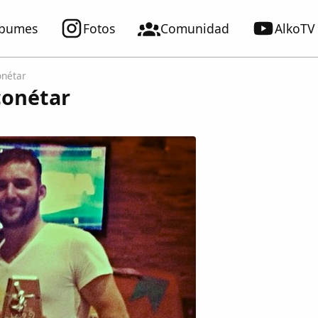
lbumes
Fotos
Comunidad
AlkoTV
onétar
lconétar