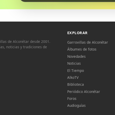
EXPLORAR
llas de Alconétar desde 2001.
Garrovillas de Alconétar
ías, noticias y tradiciones de
Álbumes de fotos
Novedades
Noticias
El Tiempo
AlkoTV
Biblioteca
Periódico Alconétar
Foros
Audioguías