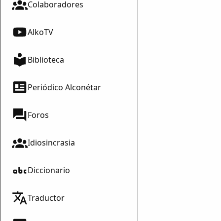
Colaboradores
AlkoTV
Biblioteca
Periódico Alconétar
Foros
Idiosincrasia
Diccionario
Traductor