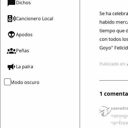
Dichos
Se ha celebra
Cancionero Local
habido merca
tiempo que d
Apodos
con todos lo
Goyo" Felicid
Peñas
Publicado en:
La palra
Modo oscuro
1 comenta
saavedr
<strong
<p>Éras