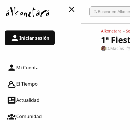
Alkonetara
»
S
1ª Fies
Iniciar sesión
D.Macías
|
Mi Cuenta
El Tiempo
Actualidad
Comunidad