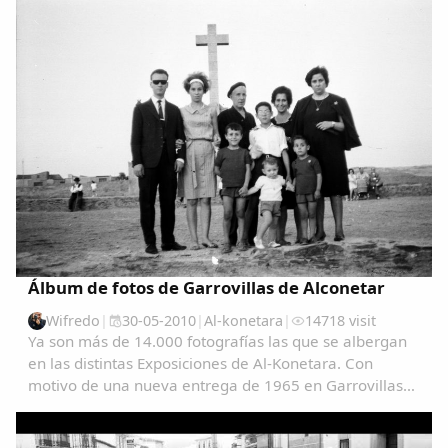
AmeÃ&#140;&#129;rica-y-Filipinas-una...
Álbum de fotos de Garrovillas de Alconetar
Wifredo
|
30-05-2010
|
Al-konetara
|
14718 visit
Ya son más de 14.000 fotografías las que se albergan
en las distintas Exposiciones de Al-Konetara. Con
motivo de una nueva entrega de 1965 en Garrovillas
de Alconetar entre 1960 y 1978, quiero hacer memoria
del origen y disposición de las distintas...