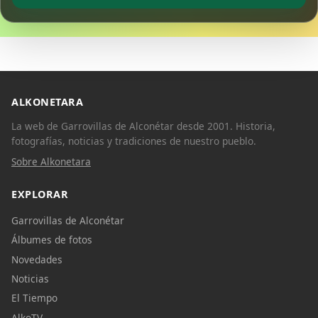
ALKONETARA
La web de Garrovillas de Alconétar desde 2001. Historia,
fotografías, noticias y tradiciones de nuestro pueblo.
Sobre Alkonetara
EXPLORAR
Garrovillas de Alconétar
Álbumes de fotos
Novedades
Noticias
El Tiempo
AlkoTV