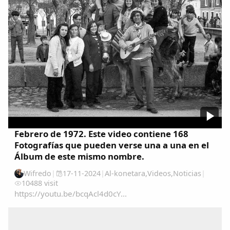
Comparte
Compartir en Facebook
Compartir en Twitter
Febrero de 1972. Este video contiene 168
Copiar enlace
Fotografías que pueden verse una a una en el
Álbum de este mismo nombre.
Wifredo
|
17-11-2024
|
Al-konetara
,
Videos
,
Noticias
|
10488 visit
https://youtu.be/bcqAcl4d0cY...