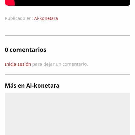
Colaboradores
Publicado en:
Al-konetara
AlkoTV
Biblioteca
0 comentarios
Periódico Alconétar
Inicia sesión
para dejar un comentario.
Foros
Más en Al-konetara
Idiosincrasia
Diccionario
Traductor