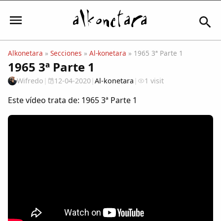
Alkonetara
»
Secciones
»
Al-konetara
» 1965 3ª Parte 1
1965 3ª Parte 1
Iniciar sesión
Wifredo
|
12-04-2020
|
Al-konetara
|
1 visit
Este vídeo trata de: 1965 3ª Parte 1
Mi Cuenta
El Tiempo
Actualidad
Comunidad