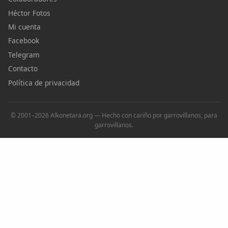
Héctor Fotos
Mi cuenta
Facebook
Telegram
Contacto
Política de privacidad
© 2001–2026 Alkonetara.org — Hecho con cariño por garrovillanos, para
garrovillanos.