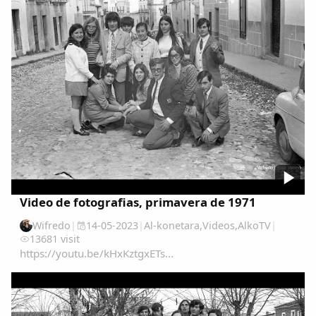
Video de fotografias, primavera de 1971
Wifredo
|
14-05-2023
|
Al-konetara
,
Videos
,
AlkoTV
|
13681 visit
https://youtu.be/kHxKztgxETs...