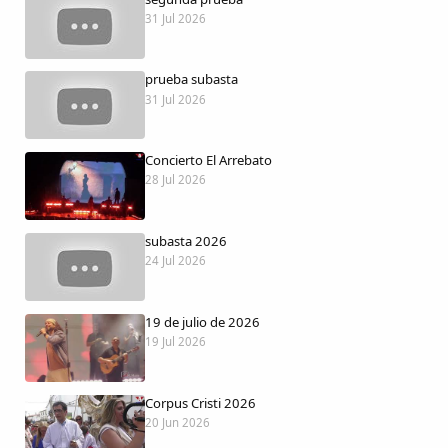
Dichos
31 Jul 2026
Cancionero Local
prueba subasta
31 Jul 2026
Apodos
Concierto El Arrebato
Peñas
28 Jul 2026
La palra
subasta 2026
24 Jul 2026
Modo oscuro
19 de julio de 2026
19 Jul 2026
Corpus Cristi 2026
20 Jun 2026