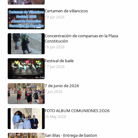
Certamen de villancicos
19 Jun 2026
Comparte
Concentración de comparsas en la Plaza
Compartir en Facebook
Constitución
18 Jun 2026
Compartir en Twitter
Festival de baile
17 Jun 2026
7 de junio de 2026
Copiar enlace
7 Jun 2026
FOTO ALBUM COMUNIONES 2O26
26 May 2026
San Blas - Entrega de baston