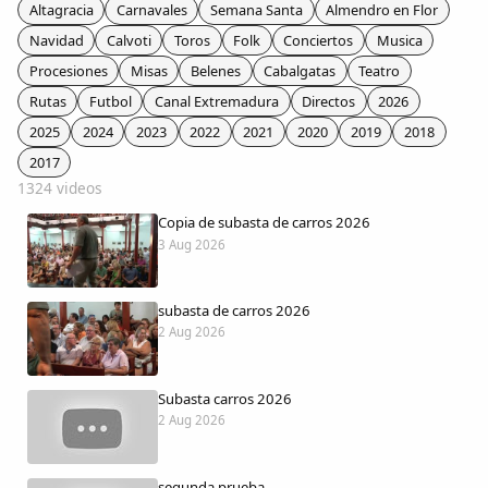
Colaboradores
Altagracia
Carnavales
Semana Santa
Almendro en Flor
Navidad
Calvoti
Toros
Folk
Conciertos
Musica
AlkoTV
Procesiones
Misas
Belenes
Cabalgatas
Teatro
Rutas
Futbol
Canal Extremadura
Directos
2026
Biblioteca
2025
2024
2023
2022
2021
2020
2019
2018
2017
1324 videos
Periódico Alconétar
Copia de subasta de carros 2026
3 Aug 2026
Foros
subasta de carros 2026
Idiosincrasia
2 Aug 2026
Diccionario
Subasta carros 2026
2 Aug 2026
Traductor
segunda prueba