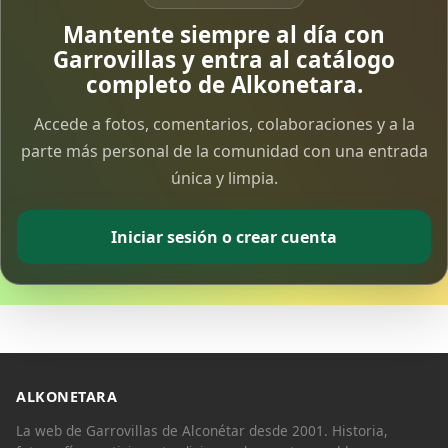
Vía Crucis Solidario
Mantente siempre al día con
7 Apr 2026
Garrovillas y entra al catálogo
completo de Alkonetara.
Fotoalbum Viernes Santo
Accede a fotos, comentarios, colaboraciones y a la
6 Apr 2026
parte más personal de la comunidad con una entrada
única y limpia.
Presentación libro de Salvador Valle
30 Mar 2026
Iniciar sesión o crear cuenta
Traslado de la Virgen de los Dolores a la ermita
de la Soledad
14 Mar 2026
Video del almendro en flor 2026
8 Mar 2026
ALKONETARA
La web de Garrovillas de Alconétar desde 2001. Historia,
XXVI MUESTRA ALMENDRO EN FLOR